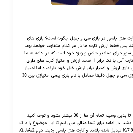
ارت های پاسور در بازی سی و چهل چگونه است؟ بازی های
ند پس قطعا ارزش کارت ها در هر کدام متفاوت خواهد بود.
اسور دارای مقادیر خاص و ویژه خود است که در ادامه به ما
معرفی خواهد شد. در بازی سی و چهل ارزش و امتیاز کارت آس یا تک برابر 1 است. ارزش و امتیاز کارت های دارای
ر کارت ها در این بازی ارزش و امتیاز برابر ارزش خال خود دارند، و اما امتیاز
برنده در این بازی چند است؟ امتیاز و ارزش برنده در بازی سی و چهل دقیقا معادل با نام بازی یعنی امتیازی بین 30
در هر ردیف کارت های پاسور مربوطه به آن بررسی شده تا بدین وسیله تمام آن ها از 30 بیشتر بشود و توجه کنید
 خواهد شد که مجموع آن ها به 30 نزدیک باشد. در ادامه برای شما مثالی می زنیم تا این موضوع را درک
کنید. برای مثال اگر کارت های پاسور در ردیف اول به 9،K،7،8 تبدیل شده باشند و کارت های پاسور ردیف دوم Q،J،A،2،