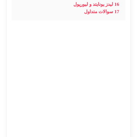
16
لیدز یونایتد و لیورپول
17
سوالات متداول