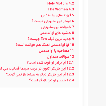
Holy Motors
4.2
The Women
4.3
5
فرزند های اوا مندس
6
شوهر این سلبریتی کیست؟
7
خانواده این سلبریتی
8
حاشیه های اوا مندس
9
جدید ترین فیلم Eva چیست؟
10
آیا اوا مندس آهنگ هم خوانده است؟
11
مصاحبه با اوا مندس
12
سوالات متداول
12.1
آیا برادر او فوت شده است؟
12.2
این بازیگر اکنون در عرصه سینما فعالیت می ک
12.3
آیا این بازیگر دیگر به سینما باز نمی گردد؟
12.4
همسر او نیز بازیگر است؟