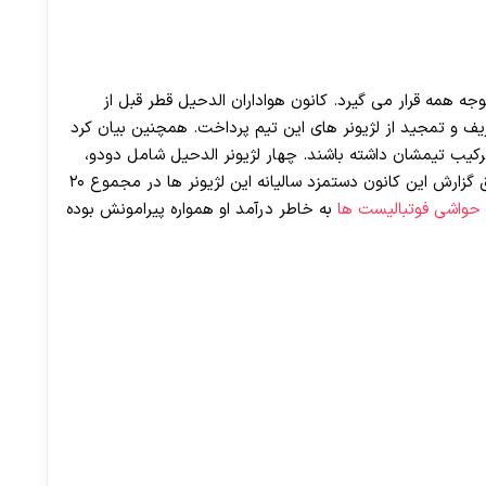
30 تا 50 درصد شارژ هدیه بیشتر فقط با ثبت نام در هات بت
ه همه قرار می گیرد. کانون هواداران الدحیل قطر قبل از
ت لیگ قهرمانان آسیا در سال ۲۰۲۰ به تعریف و تمجید از لژیونر های این تیم پرداخت. همچنین بیان کرد
 ترکیب تیمشان داشته باشند. چهار لژیونر الدحیل شامل دودو،
ادمیلسون، مهدی بن عطیه و رامین رضائیان است. طبق گزارش این کانون دستمزد سالیانه این لژیونر ها در مجموع ۲۰
حواشی فوتبالیست ها
به خاطر درآمد او همواره پیرامونش بوده