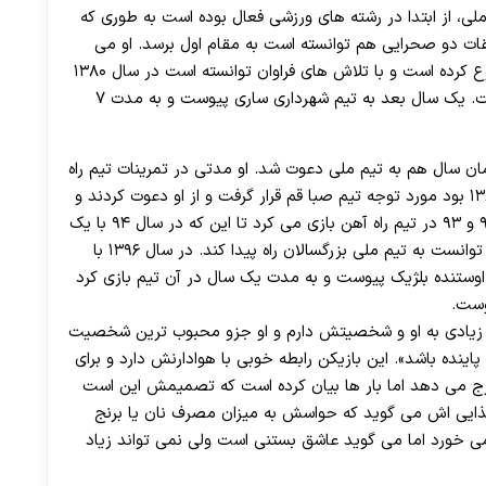
ی، از ابتدا در رشته های ورزشی فعال بوده است به طوری که
قات دو صحرایی هم توانسته است به مقام اول برسد. او می
گوید مانند سایر فوتبالیست ها از زمین های خاکی شروع کرده است و با تلاش های فراوان توانسته است در سال ۱۳۸۰
و در ۱۲ سالگی اش وارد تیم نوجوانان سارویدر شده است. یک سال بعد به تیم شهرداری ساری پیوست و به مدت ۷
ان سال هم به تیم ملی دعوت شد. او مدتی در تمرینات تیم راه
آهن حاضر می شد تا این که در همان سال که سال ۱۳۸۸ بود مورد توجه تیم صبا قم قرار گرفت و از او دعوت کردند و
به مدت ۴ سال هم در آن تیم بازی کرد. در سال های ۹۲ و ۹۳ در تیم راه آهن بازی می کرد تا این که در سال ۹۴ با یک
قرارداد دوساله به تیم پرسپولیس پیوست و از همان جا توانست به تیم ملی بزرگسالان راه پیدا کند. در سال ۱۳۹۶ با
 اوستنده بلژیک پیوست و به مدت یک سال در آن تیم بازی کرد
 ی زیادی به او و شخصیتش دارم و او جزو محبوب ترین شخصیت
نده باشد». این بازیکن رابطه خوبی با هوادارنش دارد و برای
ج می دهد اما بار ها بیان کرده است که تصمیمش این است
یم غذایی اش می گوید که حواسش به میزان مصرف نان یا برنج
 خورد اما می گوید عاشق بستنی است ولی نمی تواند زیاد