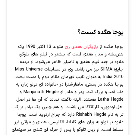
پوجا هگده کیست؟
پوجا هگده از
بازیگران هندی زن
متولد 13 اکتبر 1990 یک
هنرپیشه و مدل هندی است که بیشتر در فیلم‌ های تلوگو،
علاوه بر چند فیلم هندی و تامیلی ظاهر می‌شود. او برنده
جایزه SIIMA نیز می باشد. وی در مسابقات Miss Universe
India 2010 به عنوان نایب قهرمان مقام دوم را دست یافت.
پوجا هگده در بمبئی، ماهاراشترا در خانواده ای تولو زبان به
دنیا آمد و بزرگ شد. پدر و مادر او Manjunath Hegde و
Latha Hegde هستند. البته ناگفته نماند که آن ها در اصل
اهل اودوپی، کارناتاکا می باشند. او هم چنین یک برادر بزرگ
تر به نام Rishabh Hegde دارد که جراح ارتوپد است. پوجا
علاوه بر تولو به زبان های کانادا، انگلیسی، هندی و مراتی نیز
مسلط است. او زبان تلوگو را پس از حرفه ای شدن در سینمای