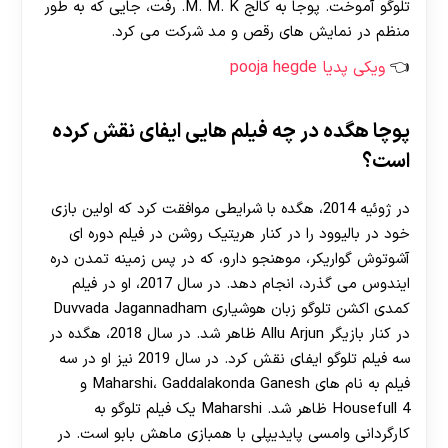
تلوگو آموخت. پوجا به کالج M. M. K. رفت، جایی که به طور
منظم در نمایش های رقص و مد شرکت می کرد.
ویکی پدیا pooja hegde
پوچا هگده در چه فیلم هایی ایفای نقش کرده
است؟
در ژوئیه 2014، هگده با شرایطی موافقت کرد که اولین بازی
خود در بالیوود را در کنار هریتیک روشن در فیلم دوره ای
آشوتوش گواریکر، موهنجو دارو، که در پس زمینه تمدن دره
ایندوس می گذرد، انجام دهد. در سال 2017، او در فیلم
کمدی اکشن تلوگو زبان هوشیاری Duvvada Jagannadham
در کنار بازیگر Allu Arjun ظاهر شد. در سال 2018، هگده در
سه فیلم تلوگو ایفای نقش کرد. در سال 2019 نیز او در سه
فیلم به نام های Maharshi، Gaddalakonda Ganesh و
Housefull 4 ظاهر شد. Maharshi یک فیلم تلوگو به
کارگردانی وامسی پایدیپلی با همبازی ماهش بابو است. در