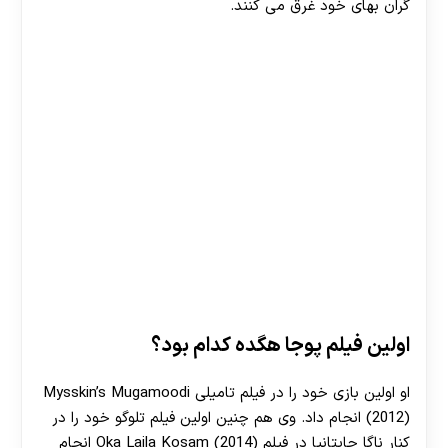
گران بهای خود غرق می کنند.
30 تا 50 درصد شارژ هدیه بیشتر فقط با ثبت نام در
هات بت
اولین فیلم پوجا هگده کدام بود؟
او اولین بازی خود را در فیلم تامیلی Mysskin’s Mugamoodi
(2012) انجام داد. وی هم چنین اولین فیلم تلوگو خود را در
کنار ناگا چایتانیا در فیلم Oka Laila Kosam (2014) انجام