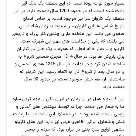
بسیار مورد توجه بوده است. در این منطقه یک سگ قبر
یافت شده است، که در حدود 1200 سال قدمت دارد. در این
منطقه یک کاروان سرا نیز موجود است. بر اساس ادعای
تاریخ شناس ها این کاروان سرا مربوط به زمان شاه عباس
صفوی می باشد. این منطقه دارای چندین غار بزرگ و تاریخی
می باشد، که یکی از جذابیت های مهم این شهرک است.
30 تا 50 درصد شارژ هدیه بیشتر فقط با ثبت نام در
کازینو و یا قمار خانه آبعلی که همراه با یک هتل در کنار ان
هات بت
برای بازیکن ها بود. در سال 1314 هجری شمسی شروع به
ساخته شدن کرد و در نهایت در سال 1316 هجری شمسی و
یا دو سال بعد از شروع کار، به اتمام رسید. این کازینو که
ساختمان ان هم چنان موجود است، در حدود 90 سال
قدمت دارد.
این کازینو و هتل در ان زمان در ایران یکی از مهم ترین سازه
ها به شمار می امدند. چرا که توسط مهندس های آلمانی و
روسی ساخته شده بودند. در معماری این ساختمان با رعایت
شکل و شمایل ایرانی، ظاهری غربی نیز دارد. این هتل کازینو
مشهور اولین سازه بتنی در ایران بود، که مردم را بسیار