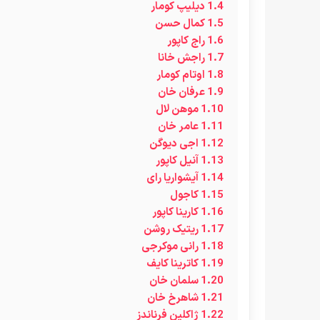
1.4
دیلیپ کومار
1.5
کمال حسن
1.6
راج کاپور
1.7
راجش خانا
1.8
اوتام کومار
1.9
عرفان خان
1.10
موهن لال
1.11
عامر خان
1.12
اجی دیوگن
1.13
آنیل کاپور
1.14
آیشواریا رای
1.15
کاجول
1.16
کارینا کاپور
1.17
ریتیک روشن
1.18
رانی موکرجی
1.19
کاترینا کایف
1.20
سلمان خان
1.21
شاهرخ خان
1.22
ژاکلین فرناندز