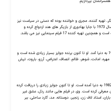
همسرانشان بپردازیم.
30 تا 50 درصد شارژ هدیه بیشتر فقط با ثبت نام در هات بت
پاچان بازیگر، تهیه کننده، مجری و خواننده بوده که دستی در سیاست نیز
می باشد در سال 1973 با جایا بهادوری از بازیگر های هند ازدواج کرده و
راجیو هاری اوم باتیا ملقب به آکشی کومار در سال 1967 به دنیا آمد. او تا کنون برنده جوایز بسیار زیادی شده است و
، مهره، امانت، شوهر، ظالم، انصاف، اعتراض، آرزو، باروت، تپش
پریانکا از بازیگر ها و مدل های هندی بوده که در سال 1982 به دنیا آمده است. او تا کنون جوایز زیادی را دریافت کرده
10 نفر تاثیر گذار در جهان معرفی کرده است. وی در فیلم هایی مانند رذل، عشق غیر
اران، استاد لاف زن، زنجیر، دوستانه، مد، گارد ساحلی، ببر