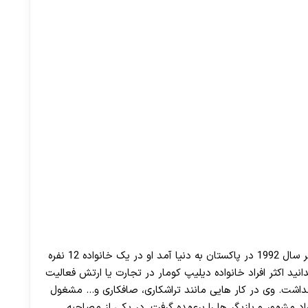
محمد یوسف خان ملقب به دیلیپ کومار در 11 دسامبر سال 1992 در پاکستان به دنیا آمد او در یک خانواده 12 نفره
نید اکثر افراد خانواده دیلیپ کومار در تجارت یا ارتش فعالیت
نداشت. وی در کار هایی مانند تراشکاری، صافکاری و… مشغول
اد مشهور و بازیگر ها را برعهده گرفت. در یکی از مصاحبه