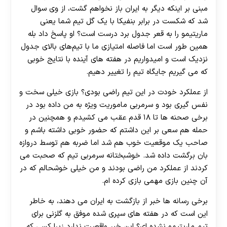
مبنی بر اینکه دیگر به ایران باز نخواهم گشت، از وی سوال
شد که شکست در برابر بنفیکا با یک گل تیم شما یعنی
ماریتیمو را به قعر جدول برد درست است؟ او پاسخ داد بله
همین طور است اما فاصله امتیازی ما با تیم‌های بالای جدول
نزدیک است و امیدواریم در هفته های آینده با نتایج خوبی
که می‌ گیریم جایگاه تیم را تغییر دهیم.
از عملکرد خودت در این تیم راضی بودی؟ بازی خیلی سخت و
نفس‌ گیری بود و سرمربی ماموریت ویژه به من داده بود در
برخی صحنه ها تا ۱۸ قدم عقب می کشیدم و همچنین در
حمله هم سعی بر این داشتم که حضور خوبی داشته باشم و
صاحب یک موقعیت خوب هم شد اما ضربه هم توسط دروازه
بان برگشت داده شد. خوشبختانه سرمربی تیم که صحبت می
کردند از عملکرد من راضی بودند و من خیلی خوشحالم که در
آن چنین بازی مهمی بازی کرده ام.
برخی رسانه ها خبر از بازگشت به ایران می دهند، به خاطر
این است که در هفته‌ های سپری شده موفق به گلزنی برای
تیم ماریتیمو نشده‌ ای؟ این خبر واقعیت ندارد زیرا کسی که