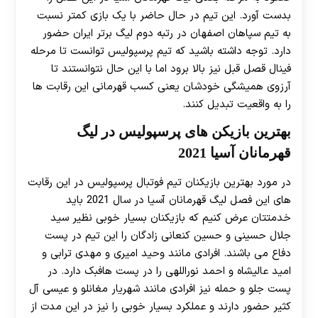
بدست آورد. این تیم در حال حاضر با یک بازی کمتر نسبت
30 تا 50 درصد شارژ هدیه بیشتر فقط با ثبت نام در
به تیم سپاهان اصفهان در رتبه دوم لیگ برتر ایران حضور
دارد. توجه داشته باشید که تیم پرسپولیس توانست تا مرحله
هات بت
فینال قصل قبل نیز بالا برود اما با این حال نتوانستند تا
آرزوی همیشگی خودشان یعنی کسب قهرمانی این رقابت ها
را به واقعیت تبدیل کنند.
بهترین بازیکن های پرسپولیس در لیگ
قهرمانان آسیا 2021
در مورد بهترین بازیکنان تیم فوتبال پرسپولیس در این رقابت
های این فصل لیگ قهرمانان آسیا در سال 2021 باید
خدمتتان عرض کنیم که بازیکنان بسیار خوبی نظیر سید
جلال حسینی و حسین کنعانی زادگان را این تیم در پست
دفاع می باشند. افرادی مانند وحید امیری و مهدی ترابی و
امید عالیشاه و احمد نوراللهی را در پست هافبک دارد. در
پست جلو و حمله نیز افرادی مانند شهریار مغانلو و عیسی آل
کثیر حضور دارند و عملکرد بسیار خوبی را نیز در این مدت از