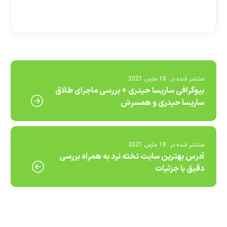
[ratemypost]
منتشر شده در:
18 مارس 2021
بیوگرافی ساریسا حیدری + بررسی ماجرای طلاق
ساریسا حیدری و همسرش
منتشر شده در:
18 مارس 2021
آدرس بهترین سایت تخته نرد به همراه بررسی
دقیق با جزئیات