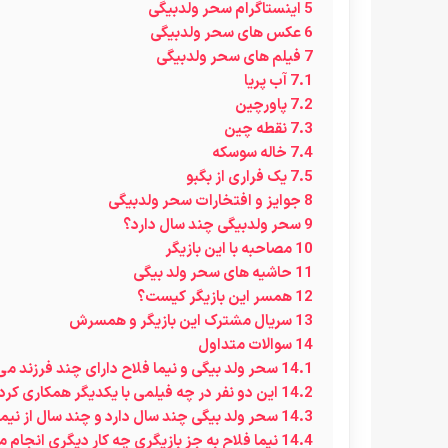
5
اینستاگرام سحر ولدبیگی
6
عکس های سحر ولدبیگی
7
فیلم های سحر ولدبیگی
7.1
آب پریا
7.2
پاورچین
7.3
نقطه چین
7.4
خاله سوسکه
7.5
یک فراری از بگبو
8
جوایز و افتخارات سحر ولدبیگی
9
سحر ولدبیگی چند سال دارد؟
10
مصاحبه با این بازیگر
11
حاشیه های سحر ولد بیگی
12
همسر این بازیگر کیست؟
13
سریال مشترک این بازیگر و همسرش
14
سوالات متداول
14.1
سحر ولد بیگی و نیما فلاح دارای چند فرزند می
14.2
این دو نفر در چه فیلمی با یکدیگر همکاری کر
14.3
سحر ولد بیگی چند سال دارد و چند سال از نیم
14.4
نیما فلاح به جز بازیگری چه کار دیگری انجام 