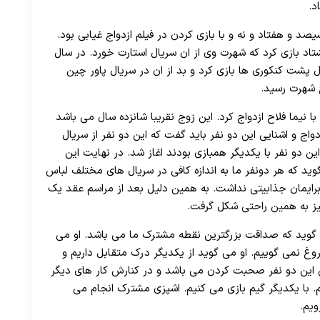
30 تا 50 درصد شارژ هدیه بیشتر فقط با ثبت نام در هات بت
د.
د و هفتاد و نه و با بازی کردن در فیلم ازدواج غیابی بود.
اد بازی کرد که شهرت وی از ان سریال استارت خورد. در سال
پشت کنکوری ها بازی کرد و بد از ان در سریال پاور چین
 شهرت رسید.
نیما فلاح ازدواج کرد. این زوج نقریبا شانزده سال می باشد
زدواج و اشنایی این دو نفر باید گفت که این دو نفر از سریال
ن دو نفر با یکدیگر همبازی بودند اغاز شد. در نهایت این
وید که هر دونفر ما به اندازه کافی در سریال های مختلف لباس
رایمان جذابیتی نداشت. به همین دلیل بعد از مراسم عقد یک
چیز به همین راحتی شکل گرفت.
 گوید که صداقت بزرگترین نقطه مشترک ما می باشد. او می
وغ نمی گوییم. او می گوید از یکدیگر درک متقابل داریم و
ی این دو نفر صحبت کردن می باشد و در کنارش کار های دیگر
. با یکدیگر گیم بازی می کنیم. اشپزی مشترک انجام می
ویم.