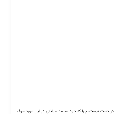
30 تا 50 درصد شارژ هدیه بیشتر فقط با ثبت نام در هات بت
 در دست نیست، چرا که خود محمد سیانکی در این مورد حرف