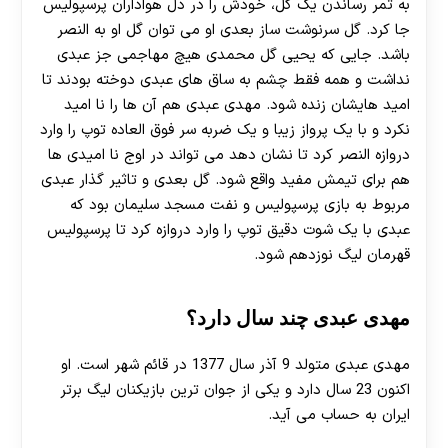
به ثمر رساندن یک گل، خودش را در دل هواداران پرسپولیس
جا کرد. گل سرنوشت ساز بعدی او می توان گل او به النصر
باشد. جایی که یحیی گل محمدی هیچ مهاجمی جز عبدی
نداشت و همه فقط چشم به ساق های عبدی دوخته بودند تا
امید هایشان زنده شود. مهدی عبدی هم آن ها را نا امید
نکرد و با یک پرواز زیبا و یک ضربه سر فوق العاده توپ را وارد
دروازه النصر کرد تا نشان دهد می تواند در اوج نا امیدی ها
هم برای تیمش مفید واقع شود. گل بعدی و تاثیر گذار عبدی
مربوط به بازی پرسپولیس و نفت مسجد سلیمان بود که
30 تا 50 درصد شارژ هدیه بیشتر فقط با ثبت نام در
عبدی با یک شوت دقیق توپ را وارد دروازه کرد تا پرسپولیس
هات بت
قهرمان لیگ نوزدهم شود.
مهدی عبدی چند سال دارد؟
مهدی عبدی متولد 9 آذر سال 1377 در قائم شهر است. او
اکنون 23 سال دارد و یکی از جوان ترین بازیکنان لیگ برتر
ایران به حساب می آید.