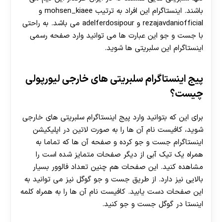
باشند. اینستاگرام این افراد به ترتیب mohsen_kiaee و
rezajavdaniofficial و adelferdosipour می باشد. به راحتی
با جست و جو این عبارت ها می توانید وارد صفحه رسمی
اینستاگرام این سلبریتی ها شوید.
پیج اینستاگرام سلبریتی های خارجی لیورپولی
چیست؟
برای این که بتوانید وارد پیج اینستاگرام سلبریتی های خارجی
30 تا 50 درصد شارژ هدیه بیشتر فقط با ثبت نام در
شوید، کافیست نام آن ها را به صورت لاتین در اپلیکیشن
هات بت
اینستاگرام جست و جو کرده و صفحه آن ها که تماما به
همراه یک تیک آبی از دیگر صفحات متمایز شده است را
مشاهده کنید. این صفحات هم چنین تعداد فالوور بسیار
بالایی نیز دارد. از طریق جست و جو گوگل نیز می توانید به
این صفحات دست یابید. کافیست نام آن ها را به همراه کلمه
اینستا در گوگل جست و جو کنید.