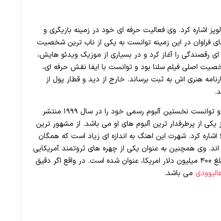
30 تا 50 درصد شارژ هدیه بیشتر فقط با ثبت نام در هات بت
پز اشاره کرد. وی فعالیت حرفه ای خود در زمینه بازیگری و
رانجام با تلاش های فراوان در این زمینه توانست به یکی از ناب ترین شخصیت
ی رقصندگی را آغاز کرد و در بسیاری از موزیک ویدئو هایش،
ان رقصنده اصلی حضور دارد. او در سال ۱۹۹۷ شخصیت اصلی فیلم سلنا بود و توانست با ایفا نقش حرفه ای،
رنامه هنری اش به ثبت برساند. خارج از دید و قطار پول از
.
پس از آن، وی استعداد خود را در خوانندگی کشف کرد و توانست نخستین آلبوم رسمی خود را در سال ۱۹۹۹ منتشر
یکی از پرطرفدار ترین آلبوم های او می باشد. از مشهور ترین
 اشاره کرد. شهرت این اهنگ به اندازه ای زیاد است که همگان
 اند. وی همچنین به عنوان یکی از چهره های ثروتمند آمریکایی
نیز شناخته می شود و دارایی خالص او تا سال ۲۰۱۹، مبلغ ۴۰۰ میلیون دلار امریکا، عنوان شده است. در واقع اگر دقیق
الیوودی
می باشد.