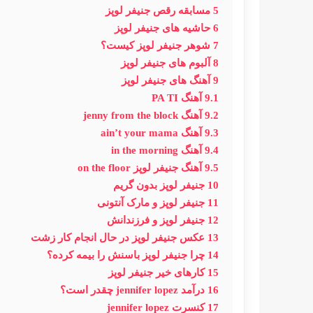
5
مسابقه رقص جنیفر لوپز
6
حاشیه های جنیفر لوپز
7
شوهر جنیفر لوپز کیست؟
8
آلبوم های جنیفر لوپز
9
آهنگ های جنیفر لوپز
9.1
آهنگ PA TI
9.2
آهنگ jenny from the block
9.3
آهنگ ain’t your mama
9.4
آهنگ in the morning
9.5
آهنگ جنیفر لوپز on the floor
10
جنیفر لوپز بدون گریم
11
جنیفر لوپز و مارک آنتونی
12
جنیفر لوپز و فرزندانش
13
عکس جنیفر لوپز در حال انجام کار زشت
14
چرا جنیفر لوپز باسنش را بیمه کرده؟
15
کارهای خیر جنیفر لوپز
16
درآمد jennifer lopez چقدر است؟
17
کنسرت jennifer lopez