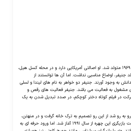
جنیفر لوپز در بیست و چهارمین روز ماه ژوئیه در سال ۱۹۶۹ متولد شد. او اصالتی آمریکایی دارد و در محله کسل هیل،
لد جنیفر، اوضاع مناسبی نداشت. اما آن ها توانستند از
انش به وجود آورند. جنیفر دو خواهر به نام های لیندا و لسلی
اری مشغول به فعالیت می باشد. جنیفر فعالیت های رقص و
ا شرکت در فیلم کوتاه دختر کوچکم، در صدد تبدیل شدن به یک
و به رو شد‌ از این رو تصمیم به ترک خانه گرفت و در منهتن،
در یک آپارتمان کوچک زندگی جدیدی را آغاز کرد. فعالیت بازیگری این چهره از سال ۱۹۹۱ آغاز شد. اما ورود حرفه ای به
در فیلم سلنا، می دانند. وی با بازیگران سرشناسی مانند جورج کلونی نیز همبازی