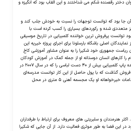
30 تا 50 درصد شارژ هدیه بیشتر فقط با ثبت نام در هات بت
وان دختر رقصنده شکم می شناختند و این القاب بود که انگیزه و
وت شد و آن جا بود که توانست توجهات را نسبت به خودش جلب کند و
یز متعددی شده و رکوردهای بسیاری را کسب کرده است با
 بیش از ۷۰ میلیون نسخه از آلبوم world wide خود توانست پرفروش ترین خواننده کلمبیایی در تاریخ موسیقی
 نمایندگان اصلی باشگاه بارسلونا برای اجرای پروژه خیریه این
زمان ریاست جمهوری خود شکیرا را به عنوان مشاور آموزشی کاخ
م را کارهای انسان دوستانه او از جمله کمک در آموزش کودکان
نیازمند عنوان کرده بود. به علاوه این خواننده این خواننده پاپ کلمبیایی بیش از ۴۰ دست لباسی را که در سال ۲۰۰۷ در
سرت پوشیده بود در بخش خیریه سایتeBay به فروش گذاشت که با پول حاصل از این کار توانست مدرسه‌ای
برای کودکان فقیر کلمبیایی احداث کند. به خاطر این اقدامات خیرخواهانه او یک مجسمه آهنی ۵ متری در محل
کثر هنرمندان و سلبریتی های معروف برای ارتباط با طرفداران
در این فضا به طور موثری فعالیت دارد. از آن جایی که شکیرا