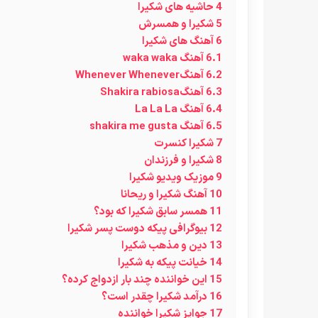
4
حاشیه های شکیرا
5
شکیرا و همسرش
6
آهنگ های شکیرا
6.1
آهنگ waka waka
6.2
آهنگWhenever Whenever
6.3
آهنگShakira rabiosa
6.4
آهنگ La La La
6.5
آهنگ shakira me gusta
7
شکیرا کنسرت
8
شکیرا و فرزندان
9
موزیک ویدیو شکیرا
10
آهنگ شکیرا و ریحانا
11
همسر سابق شکیرا که بود؟
12
بیوگرافی پیکه دوست پسر شکیرا
13
دین و مذهب شکیرا
14
خیانت پیکه به شکیرا
15
این خواننده چند بار ازدواج کرده؟
16
درآمد شکیرا چقدر است؟
17
جوایز شکیرا خواننده