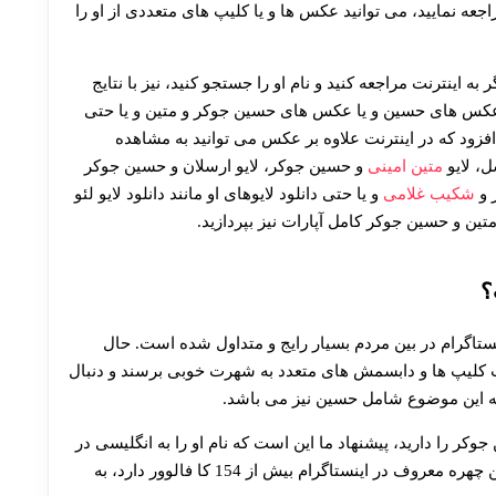
30 تا 50 درصد شارژ هدیه بیشتر فقط با ثبت نام در هات بت
جعه نمایید، می توانید عکس ها و یا کلیپ های متعددی از او را
به اینترنت مراجعه کنید و نام او را جستجو کنید، نیز با نتایج
 عکس های حسین و یا عکس های حسین جوکر و متین و یا حتی
فزود که در اینترنت علاوه بر عکس می توانید به مشاهده
ل، لایو
متین امینی
و حسین جوکر، لایو ارسلان و حسین جوکر
 و
شکیب غلامی
و یا حتی دانلود لایوهای او مانند دانلود لایو لئو
متین و حسین جوکر کامل آپارات نیز بپردازید.
؟
ستاگرام در بین مردم بسیار رایج و متداول شده است. حال
خت کلیپ ها و دابسمش های متعدد به شهرت خوبی برسند و دنبال
د که این موضوع شامل حسین نیز می باشد.
وکر را دارید، پیشنهاد ما این است که نام او را به انگلیسی در
قسمت سرچ اینستاگرام جستجو کنید. از آن جایی که این چهره معروف در اینستاگرام بیش از 154 کا فالوور دارد، به