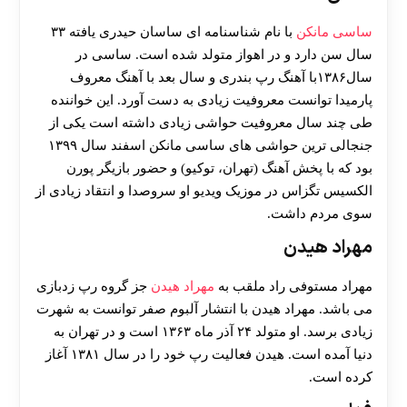
هات بت
ساسی مانکن
با نام شناسنامه ای ساسان حیدری یافته ۳۳
سال سن دارد و در اهواز متولد شده است. ساسی در
سال۱۳۸۶با آهنگ رپ بندری و سال بعد با آهنگ معروف
پارمیدا توانست معروفیت زیادی به دست آورد. این خواننده
طی چند سال معروفیت حواشی زیادی داشته است یکی از
جنجالی ترین حواشی های ساسی مانکن اسفند سال ۱۳۹۹
بود که با پخش آهنگ (تهران، توکیو) و حضور بازیگر پورن
الکسیس تگزاس در موزیک ویدیو او سروصدا و انتقاد زیادی از
سوی مردم داشت.
مهراد هیدن
مهراد مستوفی راد ملقب به
مهراد هیدن
جز گروه رپ زدبازی
می باشد‌. مهراد هیدن با انتشار آلبوم صفر توانست به شهرت
زیادی برسد. او متولد ۲۴ آذر ماه ۱۳۶۳ است و در تهران به
دنیا آمده است. هیدن فعالیت رپ خود را در سال ۱۳۸۱ آغاز
کرده است.