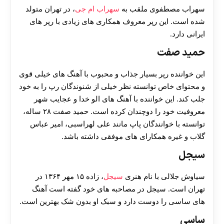
سهراب مصطفوی ملقب به
سهراب ام جی
، در تهران متولد
شده است. این رپر معروف همکاری های زیادی با رپر های
ایرانی دارد.
حمید صفت
این خواننده رپر بسیار جذاب و محبوب با آهنگ های خیلی قوی
و محتوای خاص توانسته نظر خیلی از شنوندگان رپ را به خود
جلب کند. این خواننده با آهنگ های الو خدا و عجایب شهر
معروفیت خود را دوچندان کرده است. حمید صفت ۲۸ ساله،
توانسته با خوانندگان پاپ مانند علی لهراسبی، امیر عباس
گلاب و غیره همکارای های موفقی داشته باشد.
سیجل
سیاوش جلالی با نام هنری
سیجل
، زاده ۱۵ مهر ۱۳۶۴ در
تهران است. سیجل در مصاحبه های خود گفته است آهنگ
های ساسی را دوست دارد و سبک او بدون شک بهترین است‌.
ساسی
30 تا 50 درصد شارژ هدیه بیشتر فقط با ثبت نام در