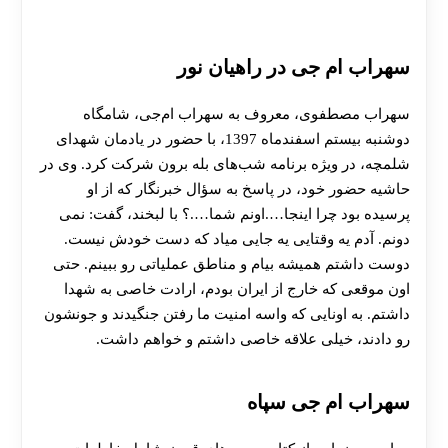
سهراب ام جی در راهیان نور
سهراب مصطفوی، معروف به سهراب ام‌جی، شامگاه
دوشنبه بیستم اسفندماه 1397، با حضور در یادمان شهدای
شلمچه، در ویژه برنامه شب‌های بله‌ برون شرکت کرد. وی در
حاشیه حضور خود، در پاسخ به سؤال خبرنگار که از او
پرسیده بود چرا اینجا….اونم شما….؟ با لبخند، گفت: نمی
دونم. آدم یه وقتایی یه جایی میاد که دست خودش نیست.
دوست‌ داشتم همیشه بیام و مناطق عملیاتی رو ببینم. حتی
اون موقعی که خارج از ایران بودم، ارادت خاصی به شهدا
داشتم. به اونایی که واسه امنیت ما رفتن جنگیدند و جونشون
رو دادند، خیلی علاقه خاصی داشتم و خواهم داشت.
سهراب ام جی سپاه