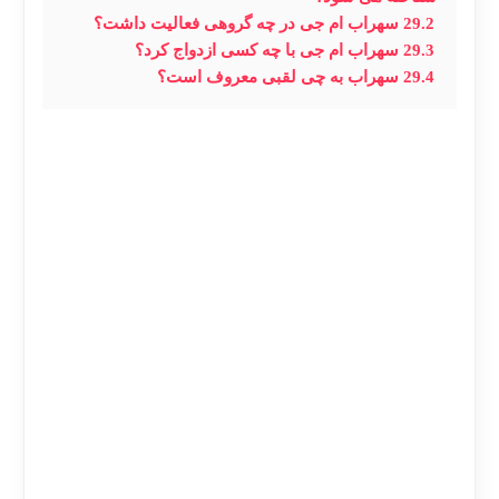
29.2
سهراب ام جی در چه گروهی فعالیت داشت؟
29.3
سهراب ام جی با چه کسی ازدواج کرد؟
29.4
سهراب به چی لقبی معروف است؟