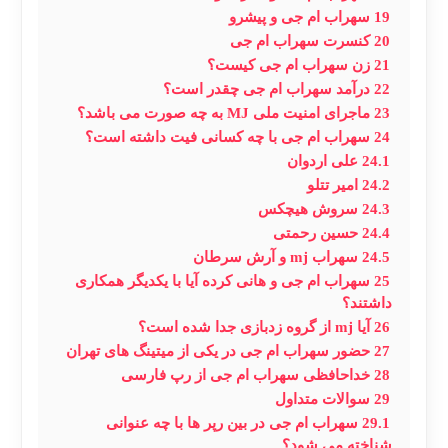
19
سهراب ام جی و پیشرو
20
کنسرت سهراب ام جی
21
زن سهراب ام جی کیست؟
22
درآمد سهراب ام جی چقدر است؟
23
ماجرای امنیت ملی MJ به چه صورت می باشد؟
24
سهراب ام جی با چه کسانی فیت داشته است؟
24.1
علی اردوان
24.2
امیر تتلو
24.3
سروش هیچکس
24.4
حسین رحمتی
24.5
سهراب mj و آرش سرطان
25
سهراب ام جی و هانی کرده آیا با یکدیگر همکاری
داشتند؟
26
آیا mj از گروه زدبازی جدا شده است؟
27
حضور سهراب ام جی در یکی از میتینگ های تهران
28
خداحافظی سهراب ام جی از رپ فارسی
29
سوالات متداول
29.1
سهراب ام جی در بین رپر ها با چه عنوانی
شناخته می شود؟