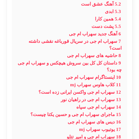
5.2
آهنگ عشق است
5.3
ابدی
5.4
همین کارا
5.5
پشت دست
6
آهنگ جدید سهراب ام جی
7
سهراب ام جی در سریال قورباغه نقشی داشته
است؟
8
حاشیه های سهراب ام جی
9
داستان کل کل بین سروش هیچکس و سهراب ام جی
چه بود؟
10
اینستاگرام سهراب ام جی
11
کلاب هاوس سهراب mj
12
سهراب ام جی واکسن ایرانی زده است؟
13
سهراب ام جی در راهیان نور
14
سهراب ام جی سپاه
15
ماجرای سهراب ام جی و حسین یکتا چیست؟
16
دیس های سهراب ام جی
17
یوتیوب سهراب mj
18
سهراب ام جی و امیر تتلو