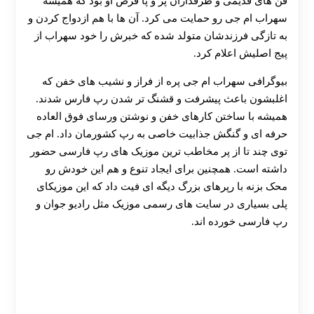
فن های قدیمی و طرفداران پر و پا قرص او بود که همیشه
سهراب ام جی رو حمایت می کرد. آن ها با هم ازدواج کردن و
به تازگی فرزندشان متولد شده که خبرش را خود سهراب از
پیج اصلیش اعلام کرد.
بيوگرافی سهراب ام جی پره از فراز و نشیب های خفن که
اغلبشون باعث پیشرفت و قشنگ تر شدن رپ فارس شدند.
همیشه با ساختن کارهای خفن و نوشتن ورسای فوق‌ العاده
حرفه ای و گنگش جذابیت خاصی به رپ کشورمان داد. ام جی
توی چند تا از پر مخاطب ترین موزیک های رپ فارسی حضور
داشته است. همچنین برای ایجاد تنوع و هم این خودش رو
محک بزنه با رپرهای بزرگ دیگه ای فیت داد که این موزیکای
پلی بسیاری در سایت های رسمی موزیک مثل رادیو جوان و
رپ فارسی خورده اند.