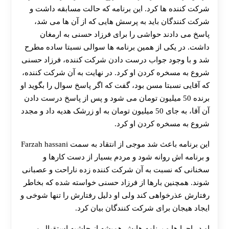
شرکت کننده ها کرد. این برنامه که حالت مسابقه داشت و
شرکت کنندگان باید به پرسش هایی که از آن ها می شد،
پاسخ می دادند حواشی را برای فرزاد حسنی به ارمغان
داشت. در یکی از همین برنامه ها سوالی نسبتا ساده مطرح
شد و با وجود جواب درست دادن شرکت کننده، فرزاد حسنی
شروع به مسخره کردن او کرد. در نهایت به آن شرکت کننده،
که آقایی نسبتا مسن بود، گفت که اگر پاسخ سوال را بگوید او
برنده 50 میلیون تومان می شود و پس از پاسخ درست دادن
آن آقا، به جای 50 میلیون تومان به او زرشک هدیه داد و مجدد
شروع به مسخره کردن او کرد.
این برنامه باعث شد موجی از انتقاد به سمت Farzah hassani
و برنامه اش روانه شود و مردم بسیار از دست کارها و
سخنانی که نسبت به آن شرکت کننده زده ناراحت و عصبانی
شوند. همچنین بارها از فرزاد حسنی خواسته شده که بخاطر
رفتارش عذرخواهی کند ولی او دلیل رفتارش را تنها شوخی و
ایجاد هیجان برای شرکت کنندگان بیان کرد.
30 تا 50 درصد شارژ هدیه بیشتر فقط با ثبت نام در
او در اجرا ها و برنامه هایش همیشه از حاشیه استقبال می