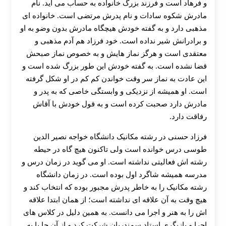
و فرهاد است و فرزند بزرگ خانواده به حساب می آید. نام
مادرش شکوه سادات و نام پدرش مرتضی است. خانواده ای
مذهبی دارد و به گفته خودش هیچگاه مادرش بدون وضو به او
و برادرانش شیر نداده است. خود فرزاد هم آدم مذهبی و
معتقدی است و هرگز نماز هایش و به خصوص نماز صبحش
قضا نشده است. به گفته خودش این طور بزرگ شده است و
این عادت به نماز سر وقت خواندن کم کم در او شکل گرفته
است. او همیشه از نزدیکی و وابستگی خاصی که به پدر و
مادرش دارد صحبت کرده است و به قول خودش با آقاش
رفاقت دارد.
فرزاد حسنی در رشته مکانیک دانشگاه خواجه نصیر الدین
طوسی درس خوانده است ولی تاکنون هیچ گاه در حیطه
رشته اش فعالیتی نداشته است. او می گوید در زمان درس و
مدرسه همیشه شاگرد اول بوده است. در زمان دانشگاه
رشته مکانیک را به خاطر پدرش مجبور بوده که انتخاب کند و
هیچ وقت به آن علاقه ای نداشته است؛ از همان ابتدا علاقه
اش را به هنر و اجرا می دانست. به همین دلیل در کلاس های
اجرا و بازیگری استاد سمندریان شرکت کرد و از آن جا پا به