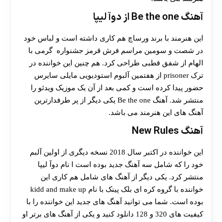
آهنگ Be the one از دوآ لیپا
این هنرمند با برند ورساچ هم کاری داشته است و لباس خود
در شصت و سومین مراسم فرش قرمز جشنواره گرمی با
الهام از شفق قطبی طراحی کرد. هم چنین این خواننده در
ترک prisoner از هفتمین آلبوم استودیویی مایلی سایرس
حضور پیدا کرده است و کمی بعد از آن یک موزیک ویدئو را
منتشر شد. آهنگ Be the one یکی دیگر از پر طرفدارترین
آهنگ های این هنرمند می باشد.
آهنگ New Rules
این خواننده در اکتبر سال 2018 نسخه دیگری از اولین آلبم
خود را که شامل سه آهنگ جدید بوده است ا نام دوآ لیپا
30 تا 50 درصد شارژ هدیه بیشتر فقط با ثبت نام در
منتشر کرد. یکی دیگر از آهنگ های شامل هم کاری این
هات بت
خواننده با گروه کره ای بلک پینک با نام kidd and make up
بوده است. شما می توانید آهنگ های جدید این خواننده را با
کیفیت های 320 و 128 دانلود کنید و یکی از آهنگ های برتر او