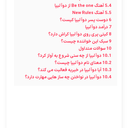
5.4
آهنگ Be the one از دوآ لیپا
5.5
آهنگ New Rules
6
دوست پسر دوآ لیپا کیست؟
7
درآمد دوآ لیپا
8
کیتی پری روی دوآ لیپا کراش دارد؟
9
سبک این خواننده چیست؟
10
سوالات متداول
10.1
دوآ لیپا از چه سنی شروع به آواز کرد؟
10.2
معنای نام دوآ لیپا چیست؟
10.3
آیا دوآ لیپا در خیریه فعالیت می کند؟
10.4
دوآ لیپا در نواختن چه ساز هایی مهارت دارد؟