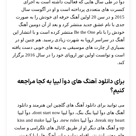
دوآ در طی سال هایی که فعالیت داشته است به اجرای
کنسرت های متعددی پرداخته است و او در آگوست سال
2015 و در سن 20 اولین آهنگ حرفه ای خودش را به صورت
جدی با نام عشق جدید منتشر کرد و بعد از آن دومین آهنگ
خودش را با نام Be the One منتشر کرده است و با انتشار این
آهنگ در سراسر اروپا به شهرت زیادی رسید. هم چنین او در
بسیاری از چارت های موسیقی به رتبه های خوبی دست یافته
است و توانست اولین تور اروپای خود را در سال 2016 برگزار
کند.
برای دانلود آهنگ های دوآ لیپا به کجا مراجعه
کنیم؟
می توانید برای دانلود آهنگ های گلچین این هنرمند و دانلود
آهنگ های دوآ لیپا بنگ بنگ، دوآ لیپا dont start now، دوآ لیپا
break my heart، دوآ لیپا new rules، دوآ لیپا kiss and make
up و آهنگ های دیگر او از طریق کانال های تلگرامی و سایت
های معتبر اینترنتی اقدام نمایید و این آهنگ ها را با کیفیت