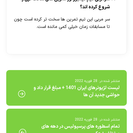
شروع کرده اند؟
سر مربی این تیم تمرین ها سخت تر کرده است چون
تا مسابقات زمان خیلی کمی مانده است.
[ratemypost]
منتشر شده در:
28 فوریه 2022
لیست لژیونرهای ایران 1401 + مبلغ قرار داد و
حواشی جدید آن ها
منتشر شده در:
28 فوریه 2022
تمام اسطوره های پرسپولیس در دهه های