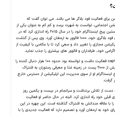
ت؟
شن برای فعالیت فود بلاگر ها می باشد. می توان گفت که
کیشن اجتماعی، توانست به شهرت برسد و کم کم به عنوان یکی از
فود بلاگر های معروف شیراز معرفی گردد. این چهره نخستین پیج اینستاگرام خود را در سال ۲۰۱۵ راه اندازی کرد که در
آن سال، او تنها چهره ای بود که توانست با فعالیت های فود بلاگری خود، ۱۰۰۰ فالوور به ارمغان آورد. وی پس از گذشت
یشن مجازی را تغییر داد و سعی کرد تا با عکاسی با کیفیت از
رامی خود، طرفداران و فالوور های بیشتری را جذب نماید.
وی تا مرداد ماه سال ۱۴۰۰ در پیجی با آیدی captan_erfan فعالیت داشت و توانسته بود حدود ۱۰۰ هزار دنبال کننده را
برای خود به ارمغان آورد. در پیج این چهره، همچنین بیش از ۲۰۰۰ پست در زمینه غذا و معرفی رستوران به اشتراک
یج اینستاگرام او از سوی مدیریت این اپلیکیشن از دسترس خارج
 گرفت.
ی، دست از تلاش برنداشت و سرانجام در بیست و یکمین روز
گرام با آیدی قبلی خود راه اندازی کرد. البته در حال حاضر او فعالیت
پیج اینستاگرام خود ندارد و تنها ۴ پست را با علاقه مندانش به اشتراک گذاشته است. این چهره در این
سته حدود ۲ هزار نفر فالوور برای خود به ارمغان آورد و تصمیم دارد که فعالیت جدیدی را با