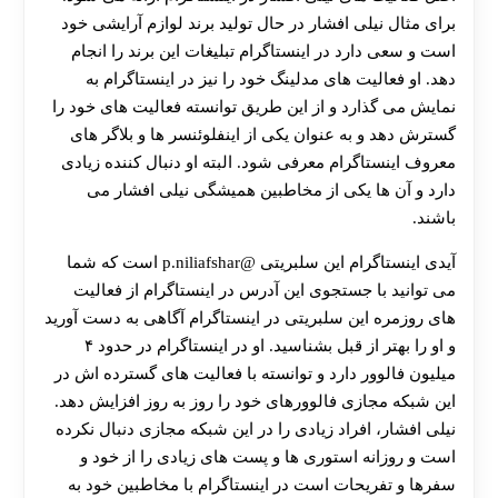
برای مثال نیلی افشار در حال تولید برند لوازم آرایشی خود
است و سعی دارد در اینستاگرام تبلیغات این برند را انجام
دهد. او فعالیت های مدلینگ خود را نیز در اینستاگرام به
نمایش می‌ گذارد و از این طریق توانسته فعالیت‌ های خود را
گسترش دهد و به عنوان یکی از اینفلوئنسر ها و بلاگر های
معروف اینستاگرام معرفی شود. البته او دنبال کننده زیادی
دارد و آن ها یکی از مخاطبین همیشگی نیلی افشار می‌
باشند.
آیدی اینستاگرام این سلبریتی @p.niliafshar است که شما
می توانید با جستجوی این آدرس در اینستاگرام از فعالیت
های روزمره این سلبریتی در اینستاگرام آگاهی به دست آورید
و او را بهتر از قبل بشناسید. او در اینستاگرام در حدود ۴
میلیون فالوور دارد و توانسته با فعالیت های گسترده اش در
این شبکه مجازی فالوورهای خود را روز به روز افزایش دهد.
نیلی افشار، افراد زیادی را در این شبکه مجازی دنبال نکرده
است و روزانه استوری ها و پست های زیادی را از خود و
سفرها و تفریحات است در اینستاگرام با مخاطبین خود به
30 تا 50 درصد شارژ هدیه بیشتر فقط با ثبت نام در