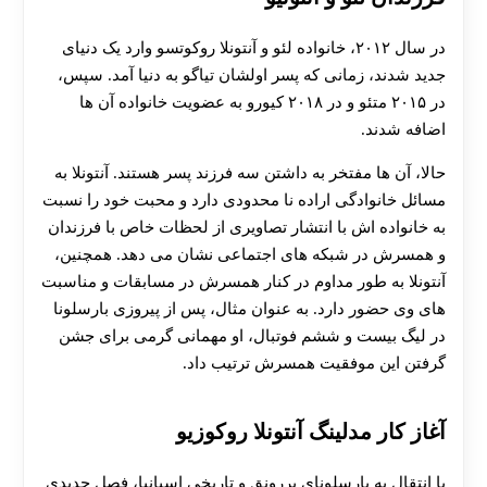
در سال ۲۰۱۲، خانواده لئو و آنتونلا روکوتسو وارد یک دنیای
جدید شدند، زمانی که پسر اولشان تیاگو به دنیا آمد. سپس،
در ۲۰۱۵ متئو و در ۲۰۱۸ کیورو به عضویت خانواده آن ها
اضافه شدند.
حالا، آن ها مفتخر به داشتن سه فرزند پسر هستند. آنتونلا به
مسائل خانوادگی اراده نا محدودی دارد و محبت خود را نسبت
به خانواده اش با انتشار تصاویری از لحظات خاص با فرزندان
و همسرش در شبکه‌ های اجتماعی نشان می‌ دهد. همچنین،
آنتونلا به طور مداوم در کنار همسرش در مسابقات و مناسبت‌
های وی حضور دارد. به عنوان مثال، پس از پیروزی بارسلونا
در لیگ بیست و ششم فوتبال، او مهمانی گرمی برای جشن
گرفتن این موفقیت همسرش ترتیب داد.
آغاز کار مدلينگ آنتونلا روکوزیو
با انتقال به بارسلونای پررونق و تاریخی اسپانیا، فصل جدیدی