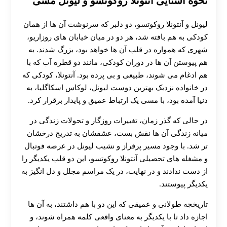
نحوه آشنایی آنتونلا روکوتسو و لیونل مسی
لیونل و آنتونلا روکوتسو، دو دلبر که سرنوشت آن ها از همان
کودکی به هم بافته شد، هر دو در میان خیابان‌ های روزاریو،
شهری که همواره در قلب آن ها خواهد بود، بزرگ شدند. به
هم پیوستن آن ها در دوران کودکی، مانند دو قطره آب که با
هم ادغام می‌ شوند، طبیعی و بی‌ پرده بود. آنتونلا، کودکی که
در خانواده نزدیک بهترین دوست لیونل، لوکاس اسکاگلیا، به
دنیا آمده بود، با مسی یک ارتباط عمیق و پایدار برقرار کرد.
در حالی که گذر زمان، تغییرات روزگار و تحولات زندگی در
میانه زندگی آن ها نقش بست، عشقشان به تدریج درخشان‌
تر شد. با وجود مسیر پرفراز و نشیب لیونل در عرصه فوتبال
و مشغله‌ های تحصیلی آنتونلا روکوتسو، این دو قلب یکدیگر را
از دست ندادند و در نهایت، در یک مراسم مجلل و دل‌ انگیز به
یکدیگر پیوستند.
تاریخچه طولانی و عمیقی که این دو با هم داشتند، به آن ها
اجازه داد تا با یکدیگر به معنای واقعی کلمه همراه شوند، و