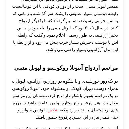
همسر لیونل مسی است و از دوران کودکی با این فوتبالیست
رابطه دوستی بسیار عمیقی را پشت سر گذاشته و زمانی که
به سن جوانی رسیدند، تصمیم گرفتند که با یکدیگر ازدواج
کنند. در سال ۲۰۰۹ بود که لیونل مسی رابطه خود را با این
دختر آرژانتینی به طور رسمی اعلام نمود و گفت که رابطه‌
اش با دوست دخترش بسیار خوب پیش می‌ رود و از رابطه با
این مدل آرژانتینی بسیار راضی می باشد.
مراسم ازدواج آنتونلا روکوتسو و لیونل مسی
در یک روز خورشیدی و با شکوه در روزاریو، آرژانتین، لیونل به
همراه دوست دوران کودکی و معشوقه‌ خود، آنتونلا روکوتسو،
در یک مراسم بسیار باشکوه ازدواج کرد. مهمانان این مراسم
مجلل، در هتل مرفه و پنج‌ ستاره پولمن اقامت داشتند. چهره‌
های برجسته‌ ای مانند جرارد پیکه،
شکیرا
، لوئیس سوارز و
حتی نیمار نیز در این جشن پرفروغ حضور یافتند.
آنتونلا روکوتسو، زن مسی با یک لباس عروس خیره‌ کننده از