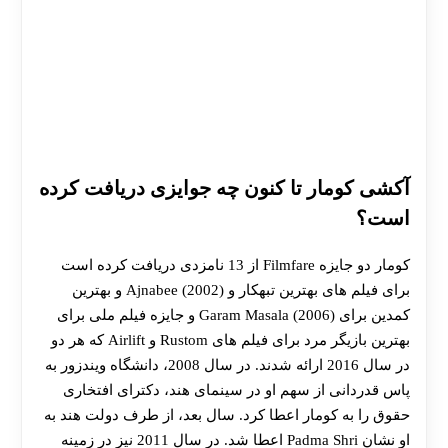
30 تا 50 درصد شارژ هدیه بیشتر فقط با ثبت نام در
هات بت
آکشی کومار تا کنون چه جوایزی دریافت کرده
است؟
کومار دو جایزه Filmfare از 13 نامزدی دریافت کرده است
برای فیلم های بهترین تبهکار و Ajnabee (2002) و بهترین
کمدین برای Garam Masala (2006) و جایزه فیلم ملی برای
بهترین بازیگر مرد برای فیلم‌ های Rustom و Airlift که هر دو
در سال 2016 ارائه شدند. در سال 2008، دانشگاه ویندزور به
پاس قدردانی از سهم او در سینمای هند، دکترای افتخاری
حقوق را به کومار اعطا کرد. سال بعد، از طرف دولت هند به
او نشان Padma Shri اعطا شد. در سال 2011 نیز در زمینه