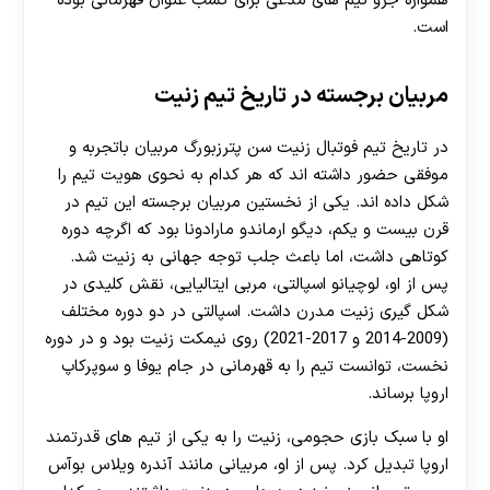
همواره جزو تیم های مدعی برای کسب عنوان قهرمانی بوده
است.
مربیان برجسته در تاریخ تیم زنیت
در تاریخ تیم فوتبال زنیت سن پترزبورگ مربیان باتجربه و
موفقی حضور داشته اند که هر کدام به نحوی هویت تیم را
شکل داده اند. یکی از نخستین مربیان برجسته این تیم در
قرن بیست و یکم، دیگو ارماندو مارادونا بود که اگرچه دوره
کوتاهی داشت، اما باعث جلب توجه جهانی به زنیت شد.
پس از او، لوچیانو اسپالتی، مربی ایتالیایی، نقش کلیدی در
شکل گیری زنیت مدرن داشت. اسپالتی در دو دوره مختلف
(2009-2014 و 2017-2021) روی نیمکت زنیت بود و در دوره
نخست، توانست تیم را به قهرمانی در جام یوفا و سوپرکاپ
اروپا برساند.
او با سبک بازی حجومی، زنیت را به یکی از تیم های قدرتمند
اروپا تبدیل کرد. پس از او، مربیانی مانند آندره ویلاس بوآس
30 تا 50 درصد شارژ هدیه بیشتر فقط با ثبت نام در