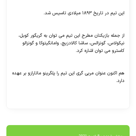
تیم اشتوتگارت در چه سالی تاسیس شده است؟
این تیم در تاریخ ۱۸۹۳ میلادی تاسیس شد.
بازیکنان مطرح تیم اشتوتگارت کدام اند؟
از جمله بازیکنان مطرح این تیم می توان به گریگور کوبل،
نیکولاس، گونزالس، ساشا کالادزیچ، وامانگیتوکا و گونزالو
کاسترو می توان اشاره کرد.
مربی حال حاضر این تیم کیست؟
هم اکنون عنوان مربی گری این تیم را پلگرینو ماتارازو بر عهده
دارد.
[ratemypost]