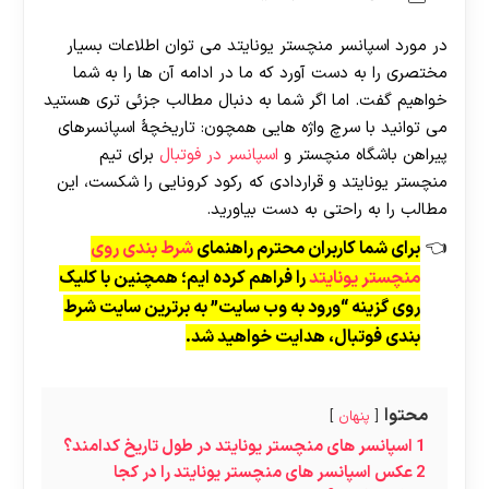
در مورد اسپانسر منچستر یونایتد می توان اطلاعات بسیار
مختصری را به دست آورد که ما در ادامه آن ها را به شما
خواهیم گفت. اما اگر شما به دنبال مطالب جزئی تری هستید
می توانید با سرچ واژه هایی همچون: تاریخچۀ اسپانسرهای
پیراهن باشگاه منچستر و
اسپانسر در فوتبال
برای تیم
منچستر یونایتد و قراردادی که رکود کرونایی را شکست، این
مطالب را به راحتی به دست بیاورید.
برای شما کاربران محترم راهنمای
شرط بندی روی
منچستر یونایتد
را فراهم کرده ایم؛ همچنین با کلیک
روی گزینه “ورود به وب سایت” به برترین سایت شرط
بندی فوتبال، هدایت خواهید شد.
محتوا
پنهان
1
اسپانسر های منچستر یونایتد در طول تاریخ کدامند؟
2
عکس اسپانسر های منچستر یونایتد را در کجا