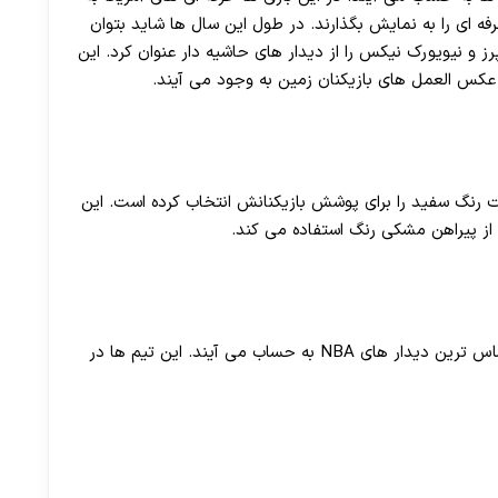
30 تا 50 درصد شارژ هدیه بیشتر فقط با ثبت نام در هات بت
 ای را به نمایش بگذارند. در طول این سال ها شاید بتوان
رز و نیویورک نیکس را از دیدار های حاشیه دار عنوان کرد. این
 عکس العمل های بازیکنان زمین به وجود می آیند.
 میزبان بودن رقابت رنگ سفید را برای پوشش بازیکنانش انتخاب کرده است. این
 از پیراهن مشکی رنگ استفاده می کند.
دیدار های میان تیم های سن آنتونیو و یوتا جاز از حساس ترین دیدار های NBA به حساب می آیند. این تیم ها در