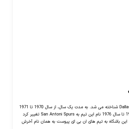
از سال 1967 تا سال 1970 این تیم با نام Dallas Chaparrals شناخته می شد. به مدت یک سال، از سال 1970 تا 1971
به این باشگاه Texas Chaparrals گفته شد. از سال 1973 تا سال 1976 نام این تیم به San Antoni Spurs تغییر کرد
 این سال ها عضو لیگ ABA بود. از سال 1976 که این باشگاه به تیم های ان بی ای پیوست به همان نام آخرش