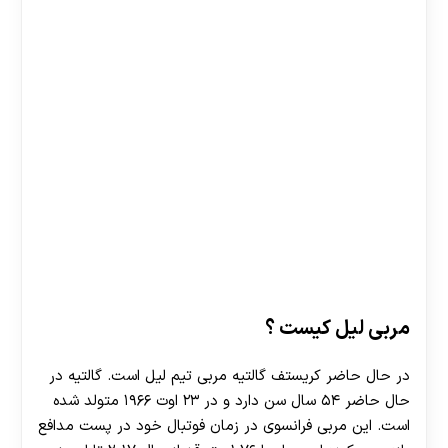
Image processed by CodeCarvings Piczard ###
FREE Community Edition ### on 2015-12-13
07:31:50Z | http://piczard.com |
http://codecarvings.com
مربی لیل کیست ؟
در حال حاضر کریستف گالتیه مربی تیم لیل است. گالتیه در
حال حاضر ۵۴ سال سن دارد و در ۲۳ اوت ۱۹۶۶ متولد شده
است. این مربی فرانسوی در زمان فوتبال خود در پست مدافع