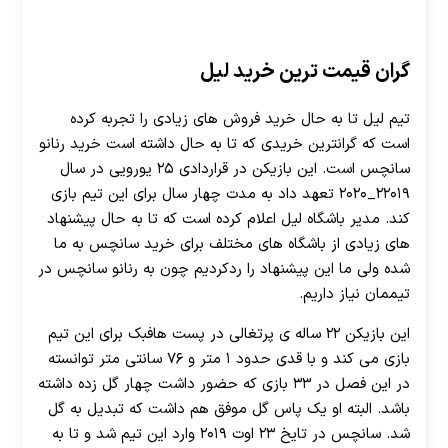
30 تا 50 درصد شارژ هدیه بیشتر فقط با ثبت نام در
هات بت
گران قیمت ترین خرید لیل
تیم لیل تا به حال خرید فروش های زیادی را تجربه کرده
است که گرانترین خریدی که تا به حال داشته است خرید رنانو
سانچس است. این بازیکن در قراردادی ۲۵ یورویی در سال
۲۲۰۱۹_۲۰۲۰ تعهد داد به مدت چهار سال برای این تیم بازی
کند. مدیر باشگاه لیل اعلام کرده است که تا به حال پیشنهاد
های زیادی از باشگاه های مختلف برای خرید سانچس به ما
شده ولی ما این پیشنهاد را ردکردیم چون به رنانو سانچس در
تیممان نیاز داریم.
این بازیکن ۲۲ ساله ی پرتغالی در پست هافبک برای این تیم
بازی می کند و با قدی حدود ۱ متر و ۷۶ سانتی متر توانسته
در این فصل در ۳۳ بازی که حضور داشت چهار گل زده داشته
باشد. البته او یک پاس گل موفق هم داشت که تبدیل به گل
شد. سانچس در تایخ ۲۳ اوت ۲۰۱۹ وارد این تیم شد و تا به