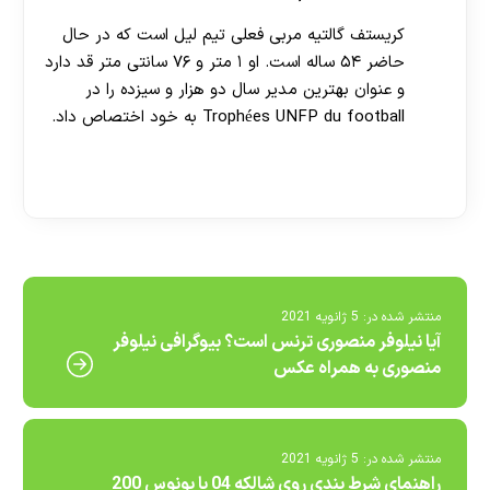
کریستف گالتیه مربی فعلی تیم لیل است که در حال
حاضر ۵۴ ساله است. او ۱ متر و ۷۶ سانتی متر قد دارد
و عنوان بهترین مدیر سال دو هزار و سیزده را در
Trophées UNFP du football به خود اختصاص داد.
[ratemypost]
منتشر شده در:
5 ژانویه 2021
آیا نیلوفر منصوری ترنس است؟ بیوگرافی نیلوفر
منصوری به همراه عکس
منتشر شده در:
5 ژانویه 2021
راهنمای شرط بندی روی شالکه 04 با بونوس 200