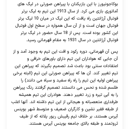
بوکاجونیورز با این بازیکنان با پیراهن صورتی در لیگ های
آماتوری بازی می کرد. از سال 1913 این تیم به لیگ برتر
فوتبال آرژانتین راه یافت که این لیگ در میان 10 لیگ برتر
فوتبال جهان است و از آن سال همواره در سطح اول فوتبال
این کشور بوده است. پس از 18 سال حضور در لیگ برتر
فوتبال آرژانتین در سال 1931 به مقام قهرمانی رسید.
پس آن قهرمانی، دوره رکود و افت این تیم به وجود آمد و از
آن جایی که هواداران این تیم دارای باورهای خرافی و
اعتقادات سنتی بود باعث شد تصمیم بگیرند که پیراهن این
تیم تغییر کند. آن ها که پیراهن صورتی این تیم (البته برخی
پیراهن اولیه این تیم را راه راه سفید و سیاه می دانند) را
طلسم شده و نحس می دانستند تصمیم گرفتند رنگ پیراهن
را به آبی تیره و زرد تغییر دهند. هوادران این تیم همیشه
طرفداری متعصبانه و هیجانی از این تیم داشته اند. آنها اغلب
از طبقه فقیر نشین و کارگران ضعیف و متوسط شهر بوینس
آیرس هستند، بر خلاف تیم رقیبش ریور پلاته که از طیف
ثروتمند و طبقه بالای جامعه بوینس آیرس هستند.