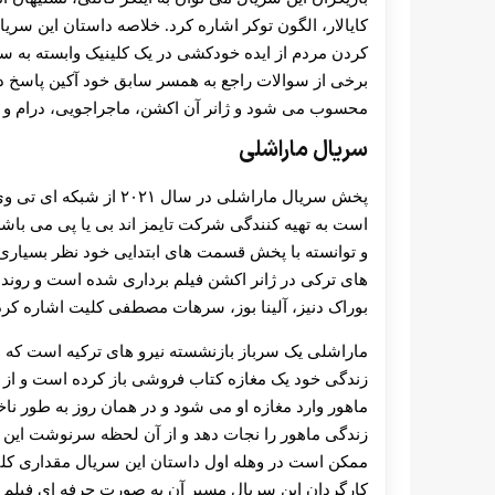
کایالار، الگون توکر اشاره کرد. خلاصه داستان این سر
کردن مردم از ایده خودکشی در یک کلینیک وابسته به ستا
برخی از سوالات راجع به همسر سابق خود آکین پاسخ د
محسوب می شود و ژانر آن اکشن، ماجراجویی، درام و را
سریال ماراشلی
پخش سریال ماراشلی در سا
است به تهیه‌ کنندگی شرکت تایمز اند بی یا پی می‌ ب
و توانسته با پخش قسمت های ابتدایی خود نظر بسیاری از
های ترکی در ژانر اکشن فیلم برداری شده است و روندی ع
بوراک دنیز، آلینا بوز، سرهات مصطفی کلیت اشاره کرد
ماراشلی یک سرباز بازنشسته نیرو های ترکیه است که در
زندگی خود یک مغازه کتاب فروشی باز کرده است و از ا
ماهور وارد مغازه او می شود و در همان روز به طور 
زندگی ماهور را نجات دهد و از آن لحظه سرنوشت این دو
ممکن است در وهله اول داستان این سریال مقداری کلیشه‌
کارگردان این سریال مسیر آن به صورت حرفه‌ ای فیلم 