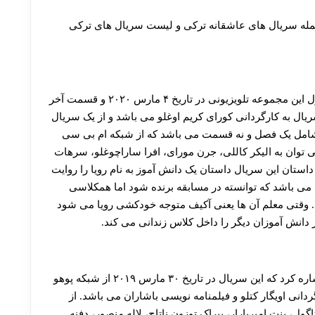
30 تا 50 درصد شارژ هدیه بیشتر فقط با ثبت نام در هات بت
جمله سریال های عاشقانه ترکی و لیست سریال های ترکی
سریال معلم یکی از سریال های ترکی است، قسمت اول این مجموعه تلویزیونی در تاریخ ۴ مارس ۲۰۲۰ و قسمت آخر
وامبر ۲۰۲۰ منتشر شد. این سریال به کارگردانی کورای کریم اوغلو می باشد و از یک سریال
 شامل یک فصل و نه قسمت می باشد که از شبکه ام بی سی
 توان به الیکر کاللی، جرن مورای، افرا ساراچوغلو، سرهات
ستان این سریال داستان یک دانش آموز به نام رویا را روایت
ی باشد که توانسته در مسابقه برنده شود اما همکلاسی
د. وقتی معلم آن ها یعنی آکیف متوجه خودکشی رویا می شود
 دانش آموزان دیگر را داخل کلاس زندانی می کند.
از برترین سریال های ترکی می توان به سریال عمق اشاره کرد که این سریال در تاریخ ۳۰ مارس ۲۰۱۹ از شبکه پوهو
نی اویگار کتلو و فیلمنامه نویسی باشاران می باشد. از
گول، بنت امیریارار، بیراک توزون ناتاچ، لاله منصور، دفنه