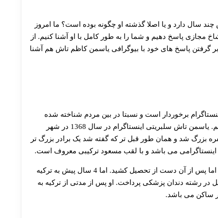
30 تا 50 درصد شارژ هدیه بیشتر فقط با ثبت نام در هات بت
ند سال دارد و یا اصلا گذشته او چگونه بوده است؟ ما امروز
اخ مجازی پاسخ دهیم و شما را به طور کامل با او آشنا کنیم. از
بر گرفتن پاسخ های خود با بیوگرافی یاسمن کاظم تاش هم آشنا
ستاگرام برخوردار است و نسبتا در بین مردم شناخته شده
است، خوب است تا به زندگینامه او مروری مختصر بکنیم. یاسمن تاش سلبریتی اینستاگرام در سال 1368 در شهر
بن استان مازندران به دنیا آمد. او در خانواده ای 4 نفره بزرگ شد و همان طور قبل تر که گفته شد یک برادر بزرگ تر
ه اینستاگرامی می باشد و با لقب مسعود ترکیبی معروف است.
یاسمن دوران دبیرستان خود را در رشته تجربی گذراند، اما پس از آن دست از تحصیل کشید. اما 4 سال پیش به ترکیه
در رشته دندان پزشکی پرداخت. او پس از مدتی از ترکیه به
ر ساکن می باشد.