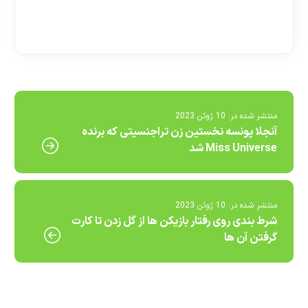
[ratemypost]
منتشر شده در:
10 ژوئن 2023
آنجلا پونسه نخستین زن تراجنسیتی که برنده
Miss Universe شد
منتشر شده در:
10 ژوئن 2023
شرط بندی روی رفتار بازیکن ها از گل زدن تا کارت
گرفتن آن ها