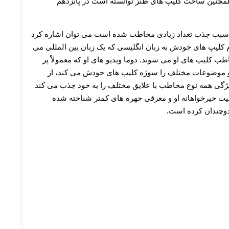
 همچنین ساخت کلیپ های طنز توانسته است در پانزدهم
30 تا 50 درصد شارژ هدیه بیشتر فقط با ثبت نام در هات بت
 که سبب جذب تعداد زیادی مخاطب شده است می توان اشاره کرد
مام کلیپ های خودش به زبان انگلیسی که یک زبان بین المللی می
ب کلیپ های او می شوند. دوما ویدیو های او که معمولاً پر
ا و موضوعات مختلف را سوژه کلیپ های خودش می کند، از
ویژگی همه نوع مخاطب با علایق مختلف را به خود جذب می کند
لیت خیرخواهانه او و معرفی چهره های کمتر شناخته شده
دوچندان کرده است.