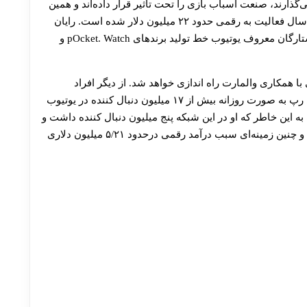
گذارند، صنعت اسباب بازی را تحت‌ تاثیر قرار داده‌اند و همین
امر سبب افزایش دو برابری درآمد این خانواده طی یک سال فعالیت به رقمی حدود ۲۲ میلیون دلار شده است. رایان
تویزر یویو از اولین کانال هایی بود که با همکاری دیگر ستارگان معروف یوتیوب خط تولید برندهای pOcket. Watch و
ا همکاری والمارت راه اندازی خواهد شد. از دیگر افراد
پردرآمد یوتیوب ‏جیک پاول است که با اشتراک ویدئوهای رپ به صورت روزانه بیش از ۱۷ میلیون دنبال کننده در یوتیوب
 این خاطر که او در این شبکه پنج میلیون دنبال کننده داشت و
حدود ۲ میلیارد نفر از کلیپ های او را با دیدن می کردند و چنین زمینه‌ای سبب درآمد رقمی درحدود ۵/۲۱ میلیون دلاری