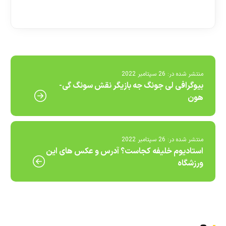
[ratemypost]
منتشر شده در:
26 سپتامبر 2022
بیوگرافی لی جونگ جه بازیگر نقش سونگ گی-
هون
منتشر شده در:
26 سپتامبر 2022
استادیوم خلیفه کجاست؟ آدرس و عکس های این
ورزشگاه