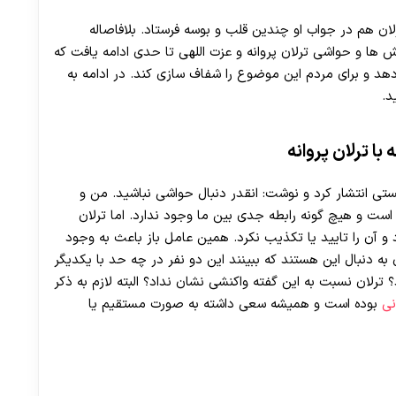
ان هم در جواب او چندین قلب و بوسه فرستاد. بلافاصاله
ها و حواشی ترلان پروانه و عزت اللهی تا حدی ادامه یافت که
د و برای مردم این موضوع را شفاف سازی کند. در ادامه به
د.
ا ترلان پروانه
 انتشار کرد و نوشت: انقدر دنبال حواشی نباشید. من و
30 تا 50 درصد شارژ هدیه بیشتر فقط با ثبت نام در هات بت
ست و هیچ گونه رابطه جدی بین ما وجود ندارد. اما ترلان
 آن را تایید یا تکذیب نکرد. همین عامل باز باعث به وجود
به دنبال این هستند که ببینند این دو نفر در چه حد با یکدیگر
ترلان نسبت به این گفته واکنشی نشان نداد؟ البته لازم به ذکر
نی
بوده است و همیشه سعی داشته به صورت مستقیم یا