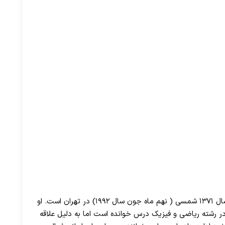
شهرزاد محمدی با نام هنری SheryM متولد ۱۹ خرداد سال ۱۳۷۱ شمسی ( نهم ماه جون سال ۱۹۹۲) در تهران است. او
در رشته ریاضی و فیزیک درس خوانده است اما به دلیل علاقه