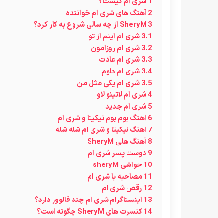
1
شری ام کیست؟
2
آهنگ های شری ام خواننده
3
SheryM از چه سالی شروع به کار کرد؟
3.1
شری ام اینم از تو
3.2
شری ام روزامون
3.3
شری ام عادت
3.4
شری ام دلوم
3.5
شری ام یکی مثل من
4
شری ام لاتینو لاو
5
شری ام جدید
6
اهنگ بوم بوم نیکیتا و شری ام
7
اهنگ نیکیتا و شری ام شله شله
8
آهنگ هلی SheryM
9
دوست پسر شری ام
10
حواشی sheryM
11
مصاحبه با شری ام
12
رقص شری ام
13
اینستاگرام شری ام چند فالوور دارد؟
14
کنسرت های SheryM چگونه است؟