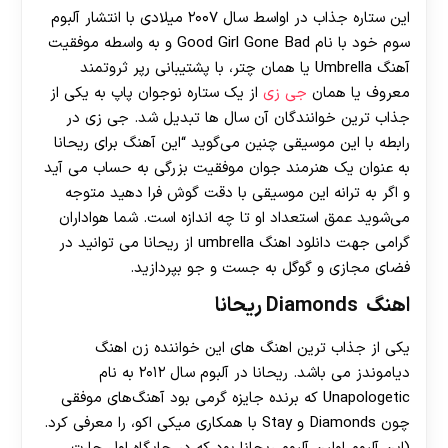
این ستاره جذاب در اواسط سال ۲۰۰۷ میلادی با انتشار آلبوم
سوم خود با نام Good Girl Gone Bad و به واسطه موفقیت
آهنگ Umbrella یا همان چتر، با پشتیبانی رپر ثروتمند
معروف یا همان
جی زی
از یک ستاره نوجوان پاپ به یکی از
جذاب ترین خوانندگان آن سال ها تبدیل شد. جی زی در
رابطه با این موسیقی چنین می‌گوید “این آهنگ برای ریحانا
به عنوان یک هنرمند جوان موفقیت بزرگی به حساب می آید
و اگر به ترانه این موسیقی با دقت گوش فرا دهید متوجه
می‌شوید عمق استعداد او تا چه اندازه است. شما هواداران
گرامی جهت دانلود اهنگ umbrella از ریحانا می توانید در
فضای مجازی و گوگل به جست و جو بپردازید.
اهنگ Diamonds ریحانا
یکی از جذاب ترین اهنگ های این خواننده زن اهنگ
دیاموندز می باشد. ریحانا در آلبوم سال ۲۰۱۲ به نام
Unapologetic که برنده جایزه گرمی بود آهنگ‌های موفقی
چون Diamonds و Stay با همکاری میکی اکو، را معرفی کرد.