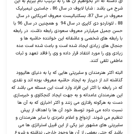
ای داشته که اگر بخواهیم آن ها را به ترتیب نام ببریم به این
شرح می باشد : شایا لابوف در سال 86 ، جاستین تیمبرلیک
معروف در سال 87، بسکتبالیست معروف امریکایی در سال
88 ، لئوناردو دی‌ کاپری در سال 94 و همچنین در سال 96 با
حسن جمیل میلیاردر معروف سعودی رابطه داشت. در رابطه
با رابطه های شخصی و عاشقانه این خواننده حاشیه ها و
جنجال های زیادی ایجاد شده است و باعث شده است عده
زیادی وی را مورد انتقاد قرار داده و وی را فاقد تعهد و ثبات
عاطفی تلقی کنند.
البته اکثر هنرمندان و سلبریتی هایی که پا به دنیای هالیوود
گذاشته اند از دیرباز به ایجاد حاشیه معروف بوده اند و نقدی
که در رابطه با اکثر این افراد وارد است این مسئله می باشد که
این هنرمندان عامدانه و به جهت ایجاد کنجکاوی و خبرسازی
دست به هرگونه رفتاری می زنند و اکثر اخباری که به آن ها
نسبت داده می شود توسط خود آن ها با اهداف از پیش
تنظیم می شوند. ازدواج و اعلام نامزدی با سایر هنرمندان و
سلبریتی های مشهور نیز یکی از این قبیل استراتژی ها می
باشد که حتی بعضی از آن ها وجود خارجی نداشته و شروع