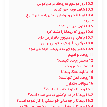
10.2
روز موسوم به ریحانا در باربادوس
10.3
شاهد بودن جن گیری
10.4
او با ظاهر و پوشش مبدل به اماکن شلوغ
می‌رود
10.5
تتوی این خواننده
10.6
رپری که ریحانا را کشف کرد
10.7
پاهای او ۱ میلیون دلار ارزش دارد
10.8
درگیری فیزیکی با کریس براون
10.9
دختر بچه ای که با ریحانا دیده می شود
11
ریحانا و امینم
12
همسر ریحانا کیست؟
13
عکس های ریحانا
14
دانلود اهنگ ریحانا
15
ریحانا اهل کجاست؟
16
سوالات متداول
16.1
ریحانا متولد چه سالی است؟
16.2
ریحانا در کدام کشور به دنیا آمده است؟
16.3
ریحانا از چه سالی خوانندگی را اغاز نموده است؟
16.4
ریحانا به چه فعالیت هایی مشغول می باشد؟