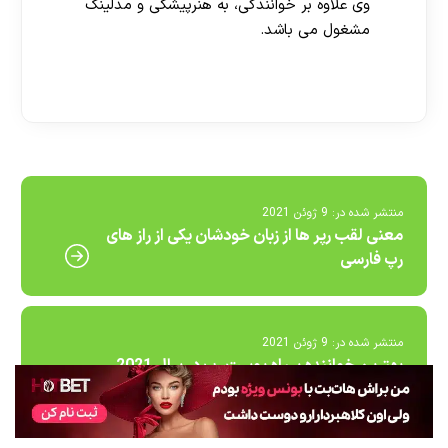
وی علاوه بر خوانندگی، به هنرپیشگی و مدلینگ
مشغول می باشد.
[ratemypost]
منتشر شده در:
9 ژوئن 2021
معنی لقب رپر ها از زبان خودشان یکی از راز های
رپ فارسی
منتشر شده در:
9 ژوئن 2021
بهترین خواننده سیاه پوست رپ در سال 2021
کیست؟