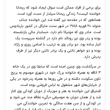
برای برخی از افراد ممکن است سوال ایجاد شود که ریحانا
خواننده کیست؟ زندگی ریحانا سرشار از دست آورد است.
همانطور که در مقدمه نیز گفته شد این خواننده جذاب
متولد ۲۰ فوریه ۱۹۸۸ در شهر سنت مایکل در کشور باربادوس
است. مادر وی که مونیکا نام دارد، حسابدار مالی بازنشسته
بوده و پدر وی نیز رونالد نام دارد در گذشته سرپرست یک
انبار ساده بود، دو برادر وی به ترتیب با اسامی روری و راژاد
بوده و دو خواهر ناتنی و یک برادر ناتنی دیگر نیز از طرف
پدرش دارد.
در سرگذشت وی چنین امده است که سابقا وی در یک خانه
۳ اتاقه به همراه خانواده‌ بزرگ خود در شهری موسوم به بریج‌
تاون سکونت داشته و در طی روزها به همراه پدرخود در یکی
از خیابان‌های شهر مشغول به لباس فروشی بوده است.
اشتیاق این خواننده به هنر و موزیک از دوران کودکی وی اغاز
شد و از همان دوران به موسیقی «رگی» علاقه مند می شود و
در کودکی و از سن هفت سالگی به تمرین خوانندگی می
پردازد. گفته شده است که این هنرمند برای فرار از مشکلات