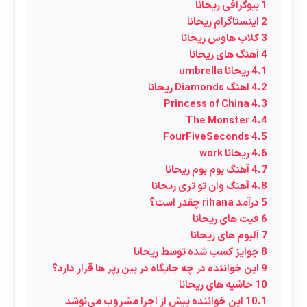
1
بیوگرافی ریحانا
2
اینستاگرام ریحانا
3
کلاب هاوس ریحانا
4
آهنگ های ریحانا
4.1
ریحانا umbrella
4.2
اهنگ Diamonds ریحانا
Princess of China
4.3
The Monster
4.4
FourFiveSeconds
4.5
4.6
ریحانا work
4.7
آهنگ بوم بوم ریحانا
4.8
آهنگ وان تو تری ریحانا
5
درآمد rihana چقدر است؟
6
فیت های ریحانا
7
آلبوم های ریحانا
8
جوایز کسب شده توسط ریحانا
9
این خواننده در چه جایگاه در بین رپر ها قرار دارد؟
10
حاشیه های ریحانا
10.1
این خواننده پیش از اجرا مشروب می‌نوشد