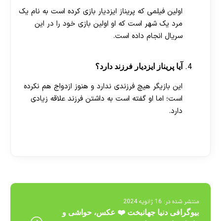
اولین فیلمی که پریناز ایزدیار بازی کرده است به نام یک
مرد یک شهر است که او اولین بازی خود را در این
سریال انجام داده است.
آیا پریناز ایزدیار فرزند دارد؟
این بازیگر هیچ فرزندی ندارد و هنوز ازدواج هم نکرده
است؛ اما او گفته است به داشتن فرزند علاقه زیادی
دارد.
[ratemypost]
منتشر شده در:
16 ژانویه 2024
بیوگرافی دنیا جهانبخت ❤️ عکس، حواشی و