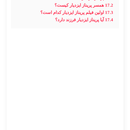
17.2
همسر پریناز ایزدیار کیست؟
17.3
اولین فیلم پریناز ایزدیار کدام است؟
17.4
آیا پریناز ایزدیار فرزند دارد؟