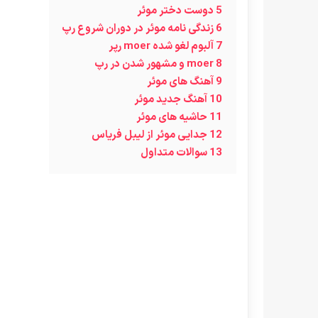
5
دوست دختر موئر
6
زندگی نامه موئر در دوران شروع رپ
7
آلبوم لغو شده moer رپر
8
moer و مشهور شدن در رپ
9
آهنگ های موئر
10
آهنگ جدید موئر
11
حاشیه های موئر
12
جدایی موئر از لیبل فریاس
13
سوالات متداول