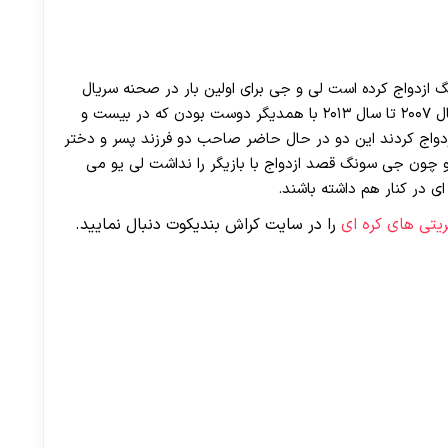
30 تا 50 درصد شارژ هدیه بیشتر فقط با ثبت نام در هات بت
 به نام جی سونگ ازدواج کرده است لی و جی برای اولین بار در صحنه سریال
آخرین رقص را برای من نگه دار آشنا شدند این دو از سال ۲۰۰۷ تا سال ۲۰۱۳ با همدیگر دوست بودن که در بیست و
باشکوهی ازدواج کردند این دو در حال حاضر صاحب دو فرزند پسر و دختر
 و چون جی سونگ قصد ازدواج با بازیگر را نداشت لی یو می
ی در کنار هم داشته باشند.
ریتی های کره ای
را در سایت کراش بندیکوت دنبال نمایید.