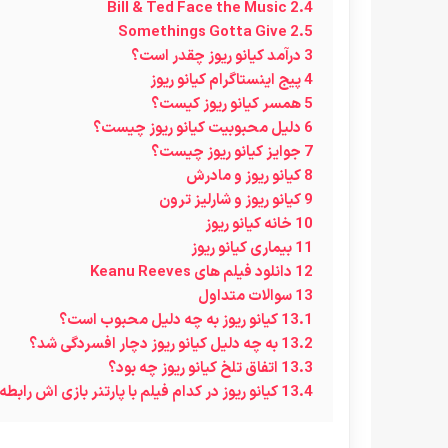
Bill & Ted Face the Music
2.4
Somethings Gotta Give
2.5
3
درآمد کیانو ریوز چقدر است؟
4
پیج اینستاگرام کیانو ریوز
5
همسر کیانو ریوز کیست؟
6
دلیل محبوبیت کیانو ریوز چیست؟
7
جوایز کیانو ریوز چیست؟
8
کیانو ریوز و مادرش
9
کیانو ریوز و شارلیز ترون
10
خانه کیانو ریوز
11
بیماری کیانو ریوز
12
دانلود فیلم های Keanu Reeves
13
سوالات متداول
13.1
کیانو ریوز به چه دلیل محبوب است؟
13.2
به چه دلیل کیانو ریوز دچار افسردگی شد؟
13.3
اتفاق تلخ کیانو ریوز چه بود؟
13.4
کیانو ریوز در کدام فیلم با پارتنر بازی اش رابط