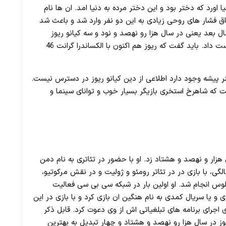
30 تا 50 درصد شارژ هدیه بیشتر فقط با ثبت نام در هات بت
 اورد که دختر بود و این دختر مرده به دنیا امد. ان ها نام
تفاق فشار های روحی زیادی به این دو نفر وارد شد و باعث شد
ال بعد یعنی در سال هزا رو نهصد و نود و سه کیانو ریوز
بهترین دوست خود را که ریوز فینیکس نام داشت از دست داد. باید گفت که ریوز هم اکنون با الکساندرا گرانت 46
ر پیشه وجود دارد اطلاعی از دین کیانو ریوز در دسترس نیست.
 که شاهرخ استخری بازیگر بسیار خوب و توانای سینما و
 هزار و نهصد و هشتاد زد. او با حضور در تئاتری به نام دمن
گی، با بازی در در تئاتر رومئو و ژولیت و در نقش مرکوتیو،
لوس انجام شد. او اولین بار در شبکه سی بی سی فعالیت
و یا سریال کمدی به نام هنگین ان بازی کرد و با بازی در این
اجرای برنامه های تبلغیاتی اش از وی دعوت کرد. قابل ذکر
وز در سال هزا رو نهصد و هشتاد و چهار تبدیل به بهترین