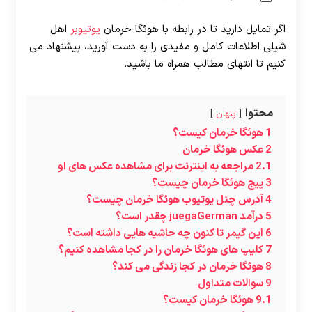
اگر تمایل دارید تا در رابطه با هوئگا خرمان
یوتیوبر
اهل
شیلی اطلاعات کامل و مفیدی را به دست آورید، پیشنهاد می
کنیم تا انتهای مطالب همراه ما باشید.
محتوا
پنهان
1
هوئگا خرمان کیست؟
2
عکس هوئگا خرمان
2.1
مراجعه به اینترنت برای مشاهده عکس های او
3
پیج هوئگا خرمان چیست؟
4
آدرس چنل یوتیوب هوئگا خرمان چیست؟
5
درآمد juegaGerman چقدر است؟
6
این گیمر تا کنون چه حاشیه هایی داشته است؟
7
کلیپ های هوئگا خرمان را در کجا مشاهده کنیم؟
8
هوئگا خرمان در کجا زندگی می کند؟
9
سوالات متداول
9.1
هوئگا خرمان کیست؟