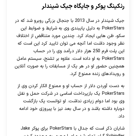
رنکینگ پوکر و جایگاه جیک شیندلر
جیک شیندلر در سال 2013 با جنجال بزرگی روبرو شد که در
PokerStars به ​​دلیل پایبندی وی به شرایط و ضوابط این
سکو، ظن هایی ایجاد کرد. چندین مورد متناقض از اختلاف
نظر وجود داشت اما آنچه می توان تایید کرد این است که
این پلت فرم 250 هزار دلار درآمد وی را در حساب
PokerStars به او داده است. علاوه بر تشنج، سیستم عامل
همچنین حضور او در هر یک از مسابقات را به صورت آنلاین
و رویدادهای زنده ممنوع کرد.
به دست آوردن دلار از حساب او و ممنوع الکار کردن وی از
PokerStars یک بازپرداخت اساسی در شرکت حمل و نقل
وی بود اما دوام زیادی نداشت. او توانست یک بازگشت
30 تا 50 درصد شارژ هدیه بیشتر فقط با ثبت نام در
دوباره داشته باشد و در سال بعد نیز با پیروزی خود ادامه
داد.
هات بت
شایان ذکر است که جدال با PokerStars برای پوکر Jake