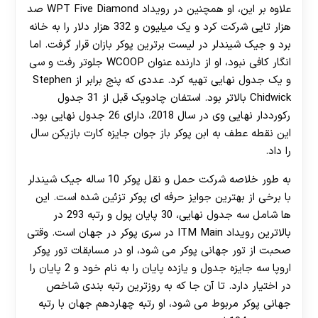
علاوه بر این، او همچنین در رویداد WPT Five Diamond صد
هزار تایی شرکت کرد و یک میلیون و 332 هزار دلار را به خانه
برد و جیک شیندلر در لیست برترین پوکر بازان قرار گرفت. اما
انگار کافی نبود، او از دارنده عنوان WCOOP جلوتر رفت و سی
و یک جدول نهایی تهیه کرد. عددی که پنج برابر از Stephen
Chidwick بالاتر بود. استفان چادویک قبل از 31 جدول
رکورددار نهایی وی در سال 2018، دارای 26 جدول نهایی بود.
این نقطه عطف به ابن پوکر باز جوان جایزه کارت بازیکن سال
را داد.
به طور خلاصه شرکت حمل و نقل پوکر 10 ساله جیک شیندلر
با برخی از بهترین جوایز حرفه ای پوکر تزئین شده است. این
ها شامل سه جدول نهایی، 30 پایان پول و رتبه 293 در
بالاترین رویداد ITM Main در سری پوکر در جهان است. وقتی
صحبت از تور جهانی پوکر می شود، او در مسابقات تور پوکر
اروپا سه جایزه جدول و یازده پایان را به نام خود و 2 پایان را
در اختیار دارد. تا آن جا که به روزترین رتبه بندی شاخص
جهانی پوکر مربوط می شود، او رتبه چهاردهم جهان با رتبه