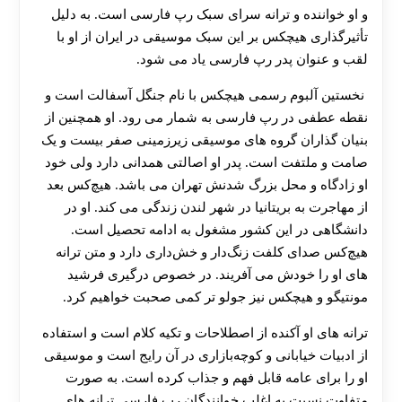
و او خواننده و ترانه‌ سرای سبک رپ فارسی است. به دلیل
تأثیرگذاری هیچکس بر این سبک موسیقی در ایران از او با
لقب و عنوان پدر رپ فارسی یاد می‌ شود.
نخستین آلبوم رسمی هیچکس با نام جنگل آسفالت است و
نقطه عطفی در رپ فارسی به‌ شمار می‌ رود. او همچنین از
بنیان‌ گذاران گروه‌ های موسیقی زیرزمینی صفر بیست و یک
صامت و ملتفت است. پدر او اصالتی همدانی دارد ولی خود
او زادگاه و محل بزرگ شدنش تهران می باشد. هیچ‌کس بعد
از مهاجرت به بریتانیا در شهر لندن زندگی می‌ کند. او در
دانشگاهی در این کشور مشغول به ادامه تحصیل است.
هیچ‌کس صدای کلفت زنگ‌دار و خش‌داری دارد و متن ترانه‌
های او را خودش می‌ آفریند. در خصوص درگیری فرشید
مونتیگو و هیچکس نیز جولو تر کمی صحبت خواهیم کرد.
ترانه‌ های او آکنده از اصطلاحات و تکیه‌ کلام است و استفاده
از ادبیات خیابانی و کوچه‌بازاری در آن رایج است و موسیقی
او را برای عامه قابل‌ فهم و جذاب کرده‌ است. به صورت
متفاوت نسبت به اغلب خوانندگان رپ فارسی ترانه‌ های