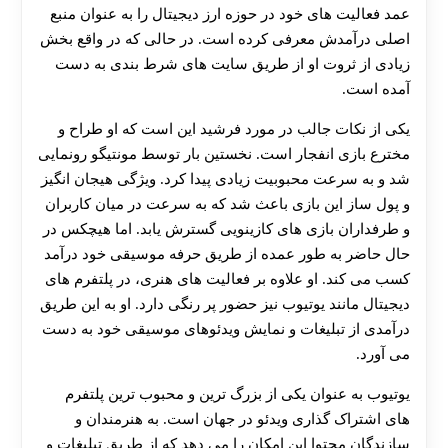
عمد فعالیت‌ های خود در حوزه ارز دیجیتال را به عنوان منبع
اصلی درآمدش معرفی کرده است. در حالی که در واقع بخش
زیادی از ثروت او از طریق سایت‌ های شرط‌ بندی به دست
آمده است.
یکی از نکات جالب در مورد فرشید این است که او طراح و
مخترع بازی انفجار است. نخستین بار توسط مونتیگو رونمایی
شد و به سرعت محبوبیت زیادی پیدا کرد. ویژگی هیجان‌ انگیز
و پول‌ ساز این بازی باعث شد که به سرعت در میان کاربران
و طرفداران بازی‌ های کازینویی گسترش یابد. اما هیچکس در
حال حاضر به طور عمده از طریق حرفه موسیقی خود درآمد
کسب می‌ کند. او علاوه بر فعالیت‌ های هنری، در پلتفرم‌ های
دیجیتال مانند یوتیوب نیز حضور پر رنگی دارد. او به این طریق
درآمدی از تبلیغات و نمایش ویدئوهای موسیقی خود به دست
می‌ آورد.
یوتیوب به عنوان یکی از بزرگ ترین و محبوب‌ ترین پلتفرم‌
های اشتراک‌ گذاری ویدئو در جهان است. به هنرمندان و
سازندگان محتوا این امکان را می‌ دهد که از طریق تبلیغات و