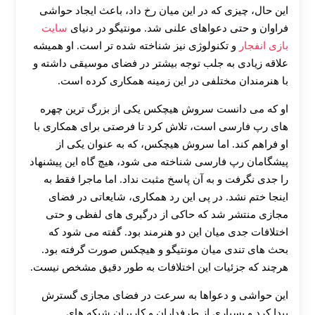
این حال، چیزی که در این میان رخ داد، باعث ایجاد حواشی
فراوان و حتی دعواهای علنی شد. مونتیگو در دنیای
سایت
بازی انفجار
و تکنولوژی نیز شناخته شده تر است. او همیشه
علاقه زیادی به جلب توجه بیشتر در فضای موسیقی داشته و
با هنرمندان مختلفی در این زمینه همکاری کرده است.
او که می‌ دانست سروش هیچکس یکی از بزرگ‌ ترین چهره‌
های رپ فارسی است، تلاش کرد تا فرصتی برای همکاری با
او فراهم کند. اما سروش هیچکس، که به‌ عنوان یکی از
پیشگامان رپ فارسی شناخته می‌ شود، هیچ‌ گاه این پیشنهاد
را جدی نگرفت و به آن پاسخ مثبت نداد. اما ماجرا فقط به
اینجا ختم نشد. در پی این رد همکاری، شایعاتی در فضای
مجازی منتشر شد که حاکی از درگیری‌ های لفظی و حتی
اختلافات جدی میان این دو هنرمند بود. گفته می‌ شود که
بحث‌ های تندی میان مونتیگو و هیچکس صورت گرفته بود.
هرچند که جزئیات این اختلافات به‌ طور دقیق مشخص نیست.
این حواشی و دعواها به سرعت در فضای مجازی گسترش
پیدا کرد و بسیاری از طرفداران و کاربران شبکه‌ های