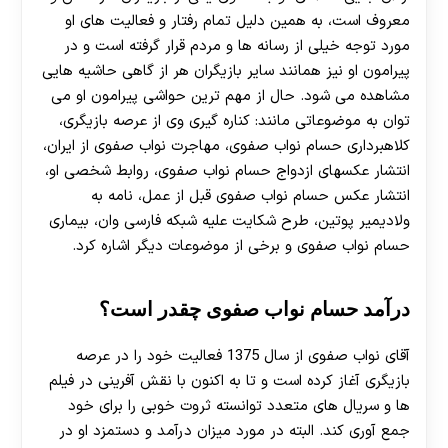
معروف است، به همین دلیل تمام رفتار و فعالیت‌ های او
30 تا 50 درصد شارژ هدیه بیشتر فقط با ثبت نام در
مورد توجه خیلی از رسانه‌ ها و مردم قرار گرفته است و در
هات بت
پیرامون او نیز همانند سایر بازیگران هر از گاهی حاشیه‌ هایی
مشاهده می‌ شود. حال از مهم ترین حواشی پیرامون او می‌
توان به موضوعاتی مانند: کناره‌ گیری وی از عرصه بازیگری،
کلاهبرداری حسام نواب صفوی، مهاجرت نواب صفوی از ایران،
انتشار عکسهای ازدواج حسام نواب صفوی، روابط شخصی او،
انتشار عکس حسام نواب صفوی قبل از عمل، نامه به
ولادیمیر پوتین، طرح شکایت علیه شبکه فارسی وان، بیماری
حسام نواب صفوی و برخی از موضوعات دیگر اشاره کرد.
درآمد حسام نواب صفوی چقدر است؟
آقای نواب صفوی از سال 1375 فعالیت خود را در عرصه
بازیگری آغاز کرده است و تا به اکنون با نقش آفرینی در فیلم
ها و سریال های متعدد توانسته ثروت خوبی را برای خود
جمع آوری کند. البته در مورد میزان درآمد و دستمزد او در