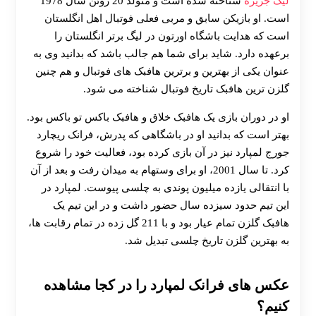
لیگ جزیره
شناخته شده است و متولد 20 ژوئن سال 1978
است. او بازیکن سابق و مربی فعلی فوتبال اهل انگلستان
است که هدایت باشگاه اورتون در لیگ برتر انگلستان را
برعهده دارد. شاید برای شما هم جالب باشد که بدانید وی به
عنوان یکی از بهترین و برترین هافبک‌ های فوتبال و هم چنین
گلزن ترین هافبک تاریخ فوتبال شناخته می‌ شود.
او در دوران بازی یک هافبک خلاق و هافبک باکس تو باکس بود.
بهتر است که بدانید او در باشگاهی که پدرش، فرانک ریچارد
جورج لمپارد نیز در آن بازی کرده‌ بود، فعالیت خود را شروع
کرد. تا سال 2001، او برای وستهام به میدان رفت و بعد از آن
با انتقالی یازده میلیون پوندی به چلسی پیوست. لمپارد در
این تیم حدود سیزده سال حضور داشت و در این تیم یک
هافبک گلزن تمام عیار بود و با 211 گل زده در تمام رقابت‌ ها،
به بهترین گلزن تاریخ چلسی تبدیل شد.
عکس های فرانک لمپارد را در کجا مشاهده
کنیم؟