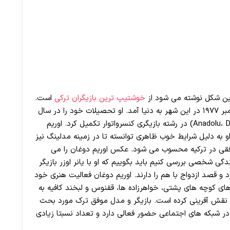
خوشتیپ ترین بازیگران ترکی
است.
او که زاده ی شهر آنکارا در ترکیه است در تاریخ ۵ سپتامبر ۱۹۷۷ در این شهر به دنیا آمد. او تحصیلات خود را در سال
۲۰۰۲ در دانشگاه ایالتی آنادولو (Anadolu، Department of Acting) در رشته بازیگری کنسرواتوار تکمیل کرد. اوریم
زیونی Gulumse Yeter عضو است. او به دلیل شرایط خوب ظاهری توانسته تا در زمینه مدلینگ نیز
وفقی در ترکیه محسوب می شود. عکس اوریم دوغان را می
ندگی شخصی بررسی کنیم باید بگوییم که او با یانر اوزر بازیگر
د و قصد ازدواج با هم را دارند. اوریم دوغان فعالیت هنری خود
های کوچه های پشتی، خواهرزاده ها، ققنوس و لبخند کافیه به
با نقش آفرینی کرده است. بازیگر‌ و مدل موفق ترک مورد بحث
۵ کیلوگرم وزن است. او‌ در شبکه های اجتماعی حضور فعالی دارد و تعداد نسبتا زیادی